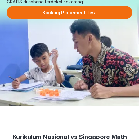
GRATIS di cabang terdekat sekarang!
Booking Placement Test
Kurikulum Nasional vs Singapore Math