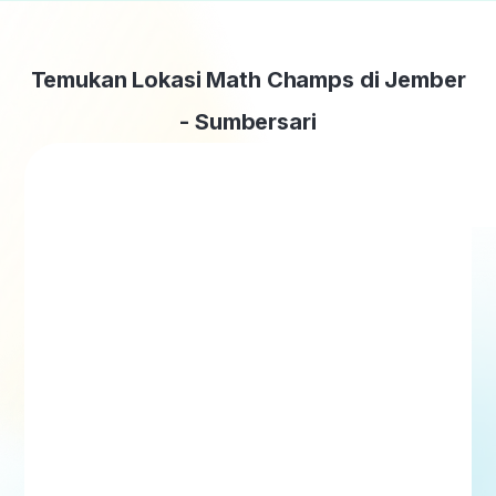
Temukan Lokasi Math Champs di Jember
- Sumbersari