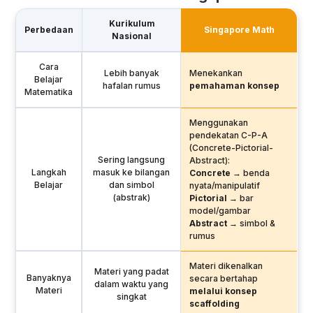
Kurikulum
Perbedaan
Singapore Math
Nasional
Cara
Lebih banyak
Menekankan
Belajar
hafalan rumus
pemahaman konsep
Matematika
Menggunakan
pendekatan C-P-A
(Concrete-Pictorial-
Sering langsung
Abstract):
Langkah
masuk ke bilangan
Concrete
→ benda
Belajar
dan simbol
nyata/manipulatif
(abstrak)
Pictorial
→ bar
model/gambar
Abstract
→ simbol &
rumus
Materi dikenalkan
Materi yang padat
Banyaknya
secara bertahap
dalam waktu yang
Materi
melalui konsep
singkat
scaffolding