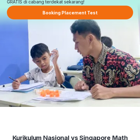
GRATIS di cabang terdekat sekarang!
Booking Placement Test
Kurikulum Nasional vs Singapore Math