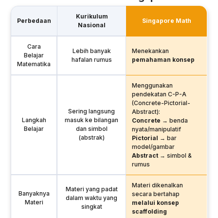
Kurikulum
Perbedaan
Singapore Math
Nasional
Cara
Lebih banyak
Menekankan
Belajar
hafalan rumus
pemahaman konsep
Matematika
Menggunakan
pendekatan C-P-A
(Concrete-Pictorial-
Sering langsung
Abstract):
Langkah
masuk ke bilangan
Concrete
→ benda
Belajar
dan simbol
nyata/manipulatif
(abstrak)
Pictorial
→ bar
model/gambar
Abstract
→ simbol &
rumus
Materi dikenalkan
Materi yang padat
Banyaknya
secara bertahap
dalam waktu yang
Materi
melalui konsep
singkat
scaffolding