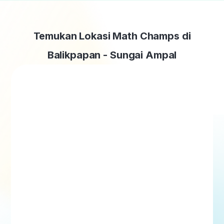
Temukan Lokasi Math Champs di
Balikpapan - Sungai Ampal