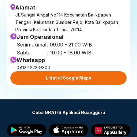
Alamat
Jl. Sungai Ampal No.114 Kecamatan Balikpapan
Tengah, Kelurahan Sumber Rejo, Kota Balikpapan,
Provinsi Kalimantan Timur, 76114
Jam Operasional
Senin-Jumat
: 09.00 - 21.00 WIB
Sabtu
: 10.00 - 18.00 WIB
Whatsapp
0812-1222-9300
Lihat di Google Maps
Coba GRATIS Aplikasi Ruangguru