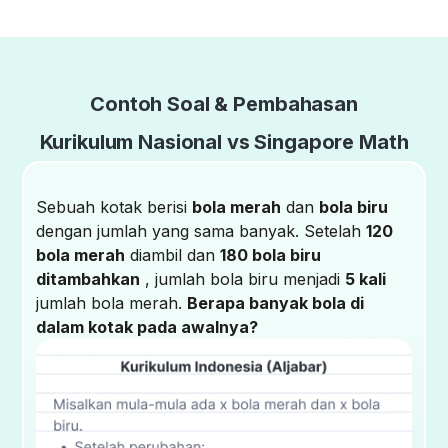
Contoh Soal & Pembahasan
Kurikulum Nasional vs Singapore Math
Sebuah kotak berisi
bola merah
dan
bola biru
dengan jumlah yang sama banyak. Setelah
120
bola merah
diambil dan
180 bola biru
ditambahkan
, jumlah bola biru menjadi
5 kali
jumlah bola merah.
Berapa banyak bola di
dalam kotak pada awalnya?