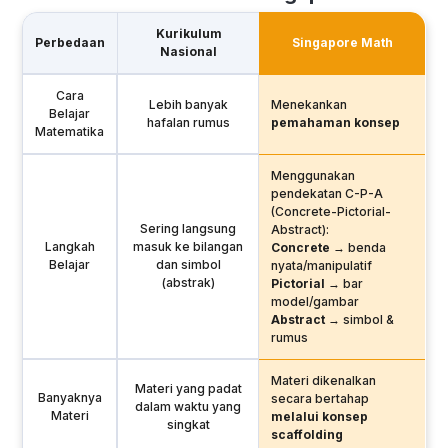
Kurikulum
Perbedaan
Singapore Math
Nasional
Cara
Lebih banyak
Menekankan
Belajar
hafalan rumus
pemahaman konsep
Matematika
Menggunakan
pendekatan C-P-A
(Concrete-Pictorial-
Sering langsung
Abstract):
Langkah
masuk ke bilangan
Concrete
→ benda
Belajar
dan simbol
nyata/manipulatif
(abstrak)
Pictorial
→ bar
model/gambar
Abstract
→ simbol &
rumus
Materi dikenalkan
Materi yang padat
Banyaknya
secara bertahap
dalam waktu yang
Materi
melalui konsep
singkat
scaffolding