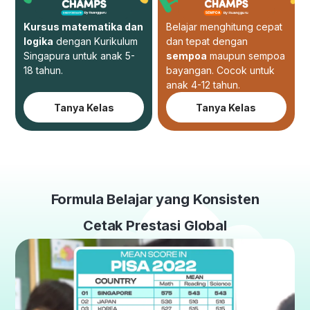
Kursus matematika dan
Belajar menghitung cepat
logika
dengan Kurikulum
dan tepat dengan
Singapura untuk anak 5-
sempoa
maupun sempoa
18 tahun.
bayangan. Cocok untuk
anak 4-12 tahun.
Tanya Kelas
Tanya Kelas
Formula Belajar yang Konsisten
Cetak Prestasi Global