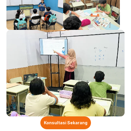
Konsultasi Sekarang