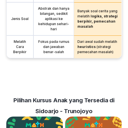
Abstrak dan hanya
Banyak soal cerita yang
bilangan, sedikit
melatih
logika, strategi
Jenis Soal
aplikasi ke
berpikir, pemecahan
kehidupan sehari-
masalah
hari
Melatih
Fokus pada rumus
Dari awal sudah melatih
Cara
dan jawaban
heuristics
(strategi
Berpikir
benar-salah
pemecahan masalah)
Pilihan Kursus Anak yang Tersedia di
Sidoarjo - Trunojoyo