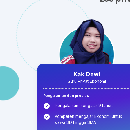
Kak Dewi
Guru Privat Ekonomi
Pengalaman dan prestasi
Pengalaman mengajar 9 tahun
Kompeten mengajar Ekonomi untuk
siswa SD hingga SMA