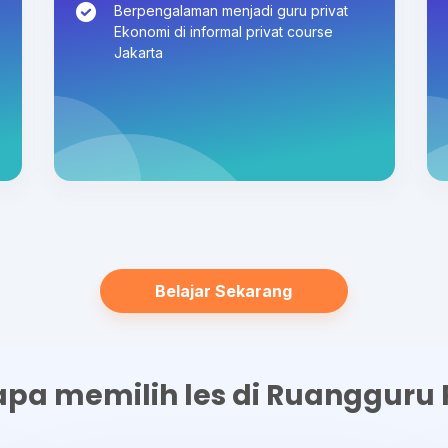
Berpengalaman menjadi guru privat
Ekonomi di informal privat course
Jakarta
Belajar Sekarang
pa memilih les di Ruangguru P