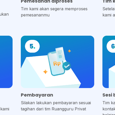
Pemesanan diproses
Tim 
Tim kami akan segera memproses
Setela
kukan
pemesananmu
kami a
Pembayaran
Sesi 
i
Silakan lakukan pembayaran sesuai
Tim k
 kami
tagihan dari tim Ruangguru Privat
kontak