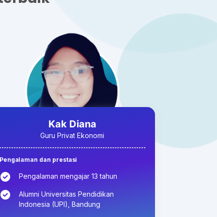
Kak Diana
Guru Privat Ekonomi
Pengalaman dan prestasi
Pengalaman mengajar 13 tahun
Alumni Universitas Pendidikan
Indonesia (UPI), Bandung