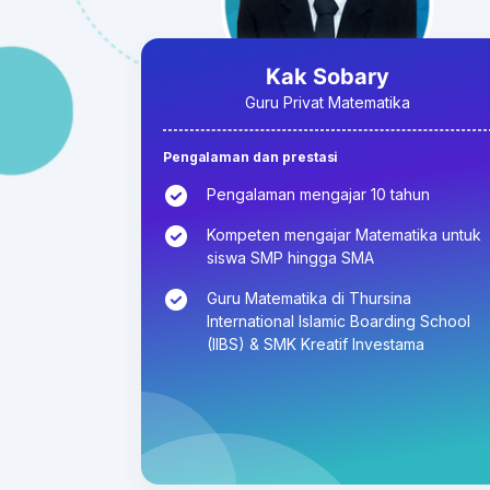
Kak Sobary
Guru Privat Matematika
Pengalaman dan prestasi
Pengalaman mengajar 10 tahun
Kompeten mengajar Matematika untuk
siswa SMP hingga SMA
Guru Matematika di Thursina
International Islamic Boarding School
(IIBS) & SMK Kreatif Investama