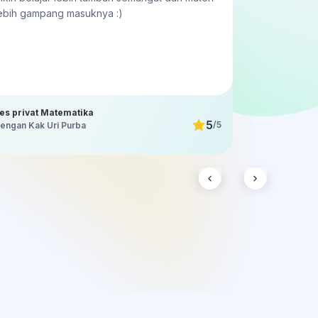
ebih gampang masuknya :)
es privat Matematika
Les priv
5
/5
engan Kak Uri Purba
dengan K