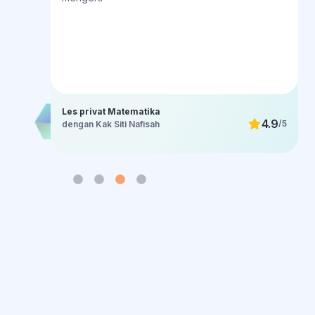
Les privat Matematika
4.9
/5
/5
dengan Kak Siti Nafisah