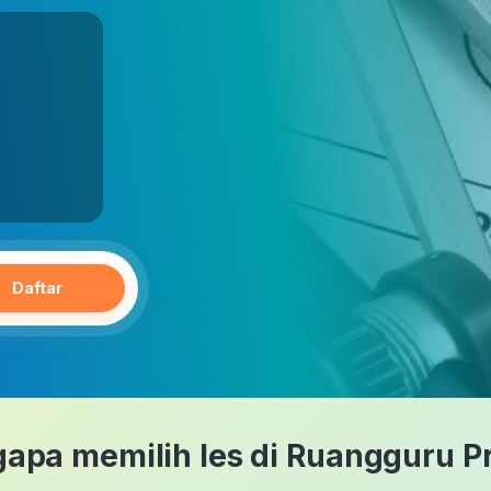
Daftar
apa memilih les di Ruangguru Pr