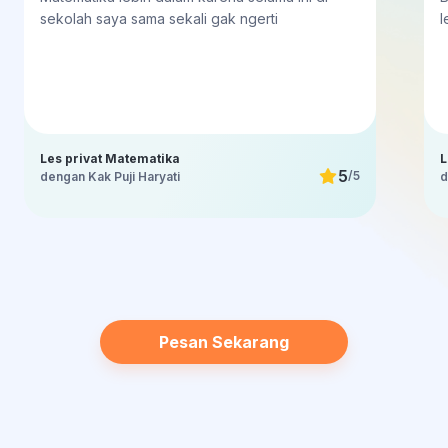
sekolah saya sama sekali gak ngerti
l
Les privat Matematika
L
5
/5
dengan Kak Puji Haryati
d
Pesan Sekarang