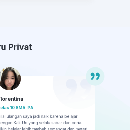
u Privat
Florentina
Sergi
elas 10 SMA IPA
Kelas 5
ilai ulangan saya jadi naik karena belajar
Gurunya 
engan Kak Uri yang selalu sabar dan ceria.
paham ma
ikin belajar lebih tambah semangat dan materi