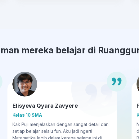
man mereka belajar di Ruanggur
Elisyeva Qyara Zavyere
Kelas 10 SMA
K
Kak Puji menjelaskan dengan sangat detail dan
N
setiap belajar selalu fun. Aku jadi ngerti
d
Matematika lebih dalam karena selama ini di
B