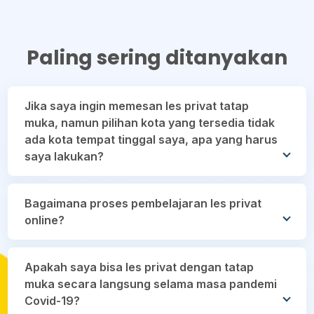
Paling sering ditanyakan
Jika saya ingin memesan les privat tatap
muka, namun pilihan kota yang tersedia tidak
ada kota tempat tinggal saya, apa yang harus
saya lakukan?
Kamu bisa memilih les privat daring, namun jika
Bagaimana proses pembelajaran les privat
kamu tetap ingin melakukan les privat tatap muka
online?
silakan isi formulir dengan link berikut
https://tinyurl.com/requestguru
. Formulir tersebut
Proses belajar dilakukan melalui video call. Siswa
berguna untuk meninjau permintaan ketersediaan
Apakah saya bisa les privat dengan tatap
bebas menentukan media online apa pun sesuai
guru yang belum ada di beberapa wilayah,
muka secara langsung selama masa pandemi
perangkat yang dimiliki.
sehingga kami bisa mempertimbangkan pengadaan
Covid-19?
guru di kotamu.