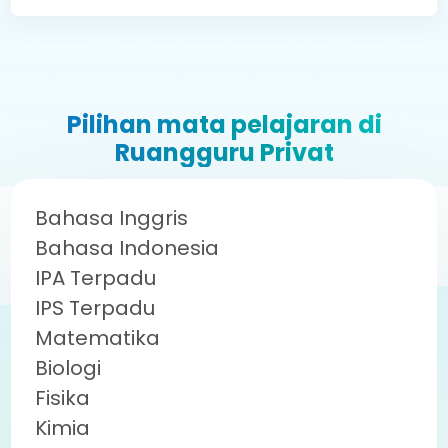
dengan detail keterangan invoice. Silakan kirim
Kamu memiliki kesempatan sebanyak dua kali
bukti pembayaran kepada tim Ruangguru Privat.
untuk mengajukan pergantian guru. Silakan
infokan kepada tim Ruangguru Privat untuk
melakukan pergantian guru privat.
Pilihan mata pelajaran di
Ruangguru Privat
Bahasa Inggris
Bahasa Indonesia
IPA Terpadu
IPS Terpadu
Matematika
Biologi
Fisika
Kimia