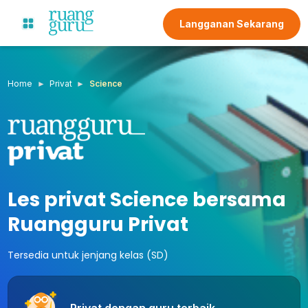
Langganan Sekarang
Home
Privat
Science
Les privat Science bersama
Ruangguru Privat
Tersedia untuk jenjang kelas (SD)