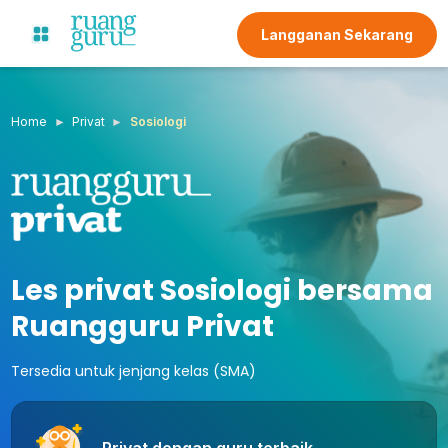
Langganan Sekarang
Home
Privat
Sosiologi
Les privat Sosiologi bersama
Ruangguru Privat
Tersedia untuk jenjang kelas (SMA)