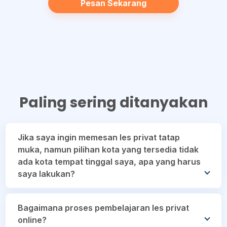
Pesan Sekarang
Paling sering ditanyakan
Jika saya ingin memesan les privat tatap
muka, namun pilihan kota yang tersedia tidak
ada kota tempat tinggal saya, apa yang harus
saya lakukan?
Kamu bisa memilih les privat daring, namun jika
Bagaimana proses pembelajaran les privat
kamu tetap ingin melakukan les privat tatap muka
online?
silakan isi formulir dengan link berikut