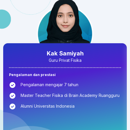
Kak Samiyah
Guru Privat Fisika
Pengalaman dan prestasi
Pengalaman mengajar 7 tahun
Master Teacher Fisika di Brain Academy Ruangguru
Alumni Universitas Indonesia