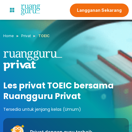
Langganan Sekarang
Home
Privat
TOEIC
Les privat TOEIC bersama
Ruangguru Privat
Tersedia untuk jenjang kelas (Umum)