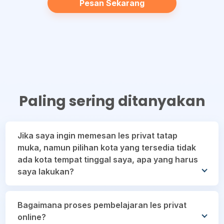
Pesan Sekarang
Paling sering ditanyakan
Jika saya ingin memesan les privat tatap
muka, namun pilihan kota yang tersedia tidak
ada kota tempat tinggal saya, apa yang harus
saya lakukan?
Kamu bisa memilih les privat daring, namun jika
Bagaimana proses pembelajaran les privat
kamu tetap ingin melakukan les privat tatap muka
online?
silakan isi formulir dengan link berikut