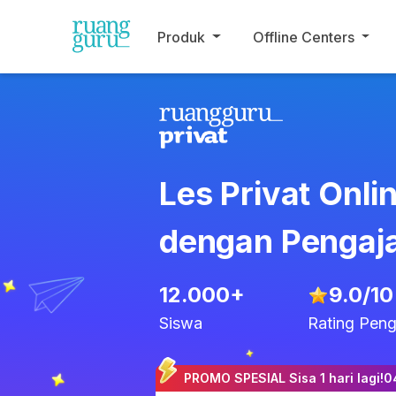
Produk
Offline Centers
Les Privat Onli
dengan Pengaja
12.000+
9.0
/10
Siswa
Rating Peng
PROMO SPESIAL Sisa 1 hari lagi!
0