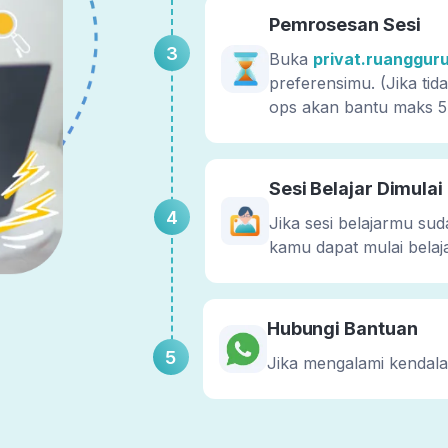
Pemrosesan Sesi
3
Buka
privat.ruanggur
preferensimu. (Jika ti
ops akan bantu maks 5
Sesi Belajar Dimulai
4
Jika sesi belajarmu sud
kamu dapat mulai belaj
Hubungi Bantuan
5
Jika mengalami kendal