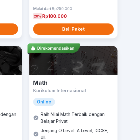
Mulai dari
Rp250.000
Rp180.000
28%
Beli Paket
Math
Kurikulum Internasional
Online
k dengan
Raih Nilai Math Terbaik dengan
Belajar Privat
Jenjang O Level, A Level, IGCSE,
dll.