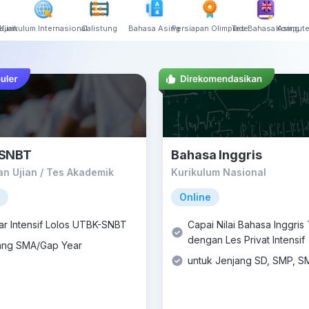
Ujian
Kurikulum Internasional
Calistung
Bahasa Asing
Persiapan Olimpiade
Tes Bahasa Asing
Kompute
SNBT
Bahasa Inggris
an Ujian / Tes Akademik
Kurikulum Nasional
Online
jar Intensif Lolos UTBK-SNBT
Capai Nilai Bahasa Inggris
dengan Les Privat Intensif
ang SMA/Gap Year
untuk Jenjang SD, SMP, S