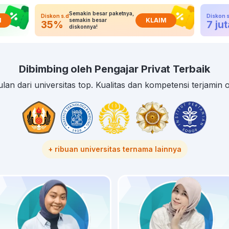
Semakin besar paketnya,
Diskon s.d
Diskon s
M
KLAIM
semakin besar
35%
7 jut
diskonnya!
Dibimbing oleh Pengajar Privat Terbaik
lan dari universitas top. Kualitas dan kompetensi terjamin
+ ribuan universitas ternama lainnya