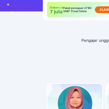
Diskon s.d
Paket persiapan UTBK-
KLAI
7 juta
SNBT Privat Online
Pengajar unggu