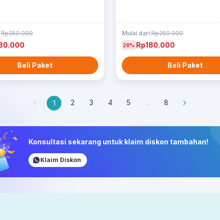
i
Rp250.000
Mulai dari
Rp250.000
80.000
Rp180.000
28%
Beli Paket
Beli Paket
‹
›
2
3
4
5
...
8
1
Konsultasi sekarang untuk klaim diskon tambahan!
Klaim Diskon