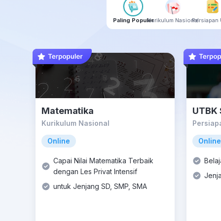
Paling Populer
Kurikulum Nasional
Persiapan 
Matematika
UTBK 
Kurikulum Nasional
Persiap
Online
Online
Capai Nilai Matematika Terbaik
Bela
dengan Les Privat Intensif
Jenj
untuk Jenjang SD, SMP, SMA