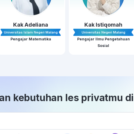
Kak Adeliana
Kak Istiqomah
Universitas Islam Negeri Malang
Universitas Negeri Malang
Pengajar Matematika
Pengajar Ilmu Pengetahuan
Sosial
n kebutuhan les privatmu di