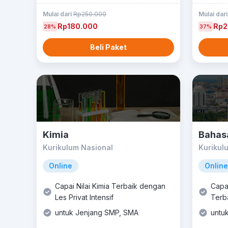
Mulai dari
Rp250.000
Mulai dar
Rp180.000
Rp2
28%
37%
Beli Paket
Kimia
Bahas
Kurikulum Nasional
Kurikul
Online
Online
Capai Nilai Kimia Terbaik dengan
Capai
Les Privat Intensif
Terba
untuk Jenjang SMP, SMA
untu