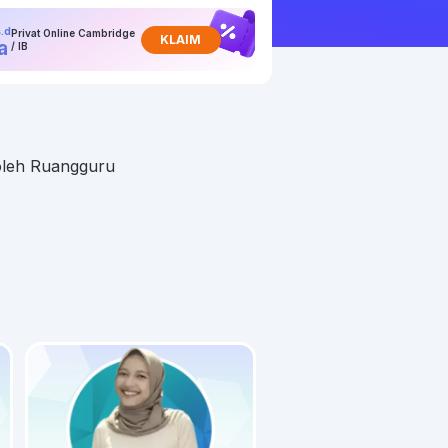
.d
Privat Online Cambridge
KLAIM
a
/ IB
 oleh Ruangguru