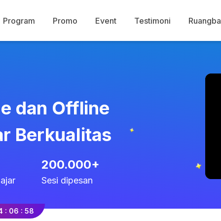
Program
Promo
Event
Testimoni
Ruangba
ne dan Offline
r Berkualitas
200.000+
ajar
Sesi dipesan
4
:
06
:
57