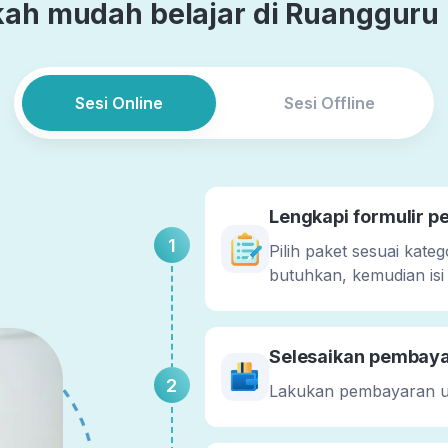
ah mudah belajar di Ruangguru 
Sesi Online
Sesi Offline
Lengkapi formulir 
1
Pilih paket sesuai kate
butuhkan, kemudian isi
Selesaikan pembay
2
Lakukan pembayaran 