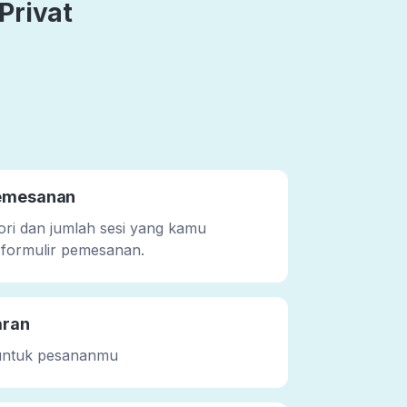
Privat
pemesanan
gori dan jumlah sesi yang kamu
 formulir pemesanan.
aran
untuk pesananmu