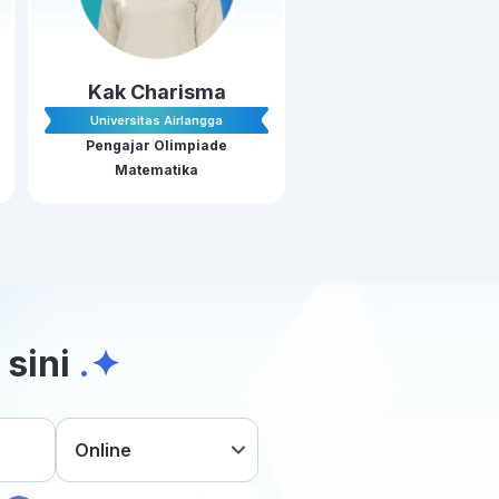
Kak Charisma
Universitas Airlangga
Pengajar Olimpiade
Matematika
 sini
.✦
Online