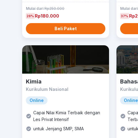
Mulai dari
Rp250.000
Mulai dar
Rp180.000
Rp2
28%
37%
Beli Paket
Kimia
Bahas
Kurikulum Nasional
Kurikul
Online
Online
Capai Nilai Kimia Terbaik dengan
Capai
Les Privat Intensif
Terba
untuk Jenjang SMP, SMA
untu