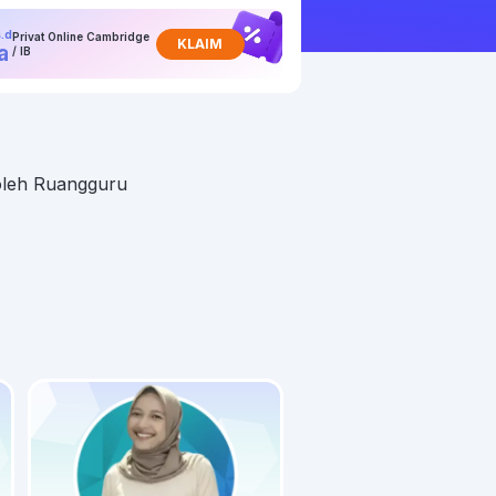
.d
Privat Online Cambridge
KLAIM
a
/ IB
 oleh Ruangguru