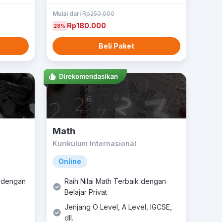
Mulai dari
Rp250.000
Rp180.000
28%
Beli Paket
Math
Kurikulum Internasional
Online
k dengan
Raih Nilai Math Terbaik dengan
Belajar Privat
Jenjang O Level, A Level, IGCSE,
dll.