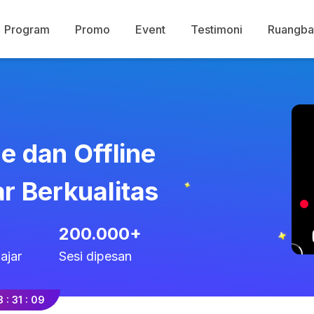
Program
Promo
Event
Testimoni
Ruangba
ne dan Offline
r Berkualitas
200.000+
ajar
Sesi dipesan
3
:
31
:
08