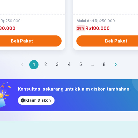
i
Rp250.000
Mulai dari
Rp250.000
80.000
Rp180.000
28%
Beli Paket
Beli Paket
‹
›
2
3
4
5
...
8
1
Konsultasi sekarang untuk klaim diskon tambahan!
Klaim Diskon