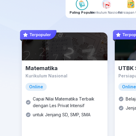
Paling Populer
Kurikulum Nasional
Persiapan 
Matematika
UTBK 
Kurikulum Nasional
Persiap
Online
Online
Capai Nilai Matematika Terbaik
Bela
dengan Les Privat Intensif
Jenj
untuk Jenjang SD, SMP, SMA