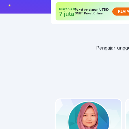
Diskon s.d
Paket persiapan UTBK-
KLAI
7 juta
SNBT Privat Online
Pengajar unggu