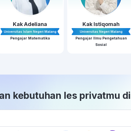
Kak Adeliana
Kak Istiqomah
Universitas Islam Negeri Malang
Universitas Negeri Malang
Pengajar Matematika
Pengajar Ilmu Pengetahuan
Sosial
n kebutuhan les privatmu di