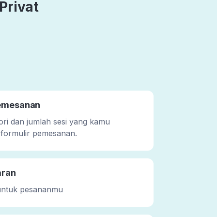
Privat
pemesanan
gori dan jumlah sesi yang kamu
 formulir pemesanan.
aran
untuk pesananmu