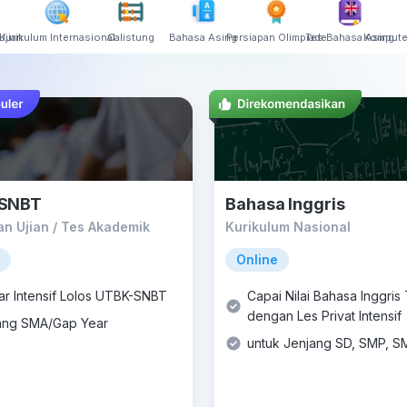
Ujian
Kurikulum Internasional
Calistung
Bahasa Asing
Persiapan Olimpiade
Tes Bahasa Asing
Kompute
SNBT
Bahasa Inggris
an Ujian / Tes Akademik
Kurikulum Nasional
Online
jar Intensif Lolos UTBK-SNBT
Capai Nilai Bahasa Inggris
dengan Les Privat Intensif
ang SMA/Gap Year
untuk Jenjang SD, SMP, S