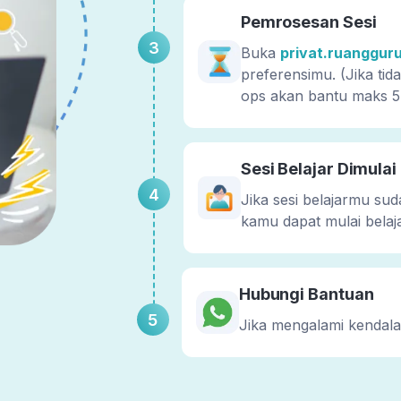
Pemrosesan Sesi
3
Buka
privat.ruanggur
preferensimu. (Jika ti
ops akan bantu maks 5
Sesi Belajar Dimulai
4
Jika sesi belajarmu sud
kamu dapat mulai belaj
Hubungi Bantuan
5
Jika mengalami kendal