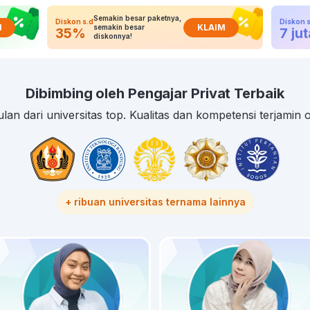
Semakin besar paketnya,
Diskon s.d
Diskon s
M
KLAIM
semakin besar
35%
7 jut
diskonnya!
Dibimbing oleh Pengajar Privat Terbaik
lan dari universitas top. Kualitas dan kompetensi terjamin
+ ribuan universitas ternama lainnya