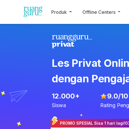
Produk
Offline Centers
Les Privat Onli
dengan Pengaja
12.000+
9.0
/10
Siswa
Rating Peng
PROMO SPESIAL Sisa 1 hari lagi!
0