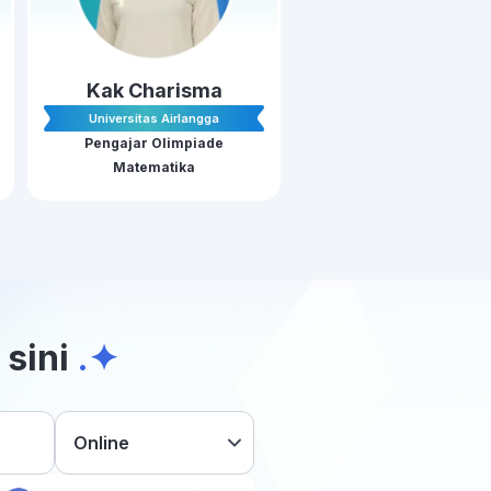
Kak Charisma
Universitas Airlangga
Pengajar Olimpiade
Matematika
 sini
.✦
Online