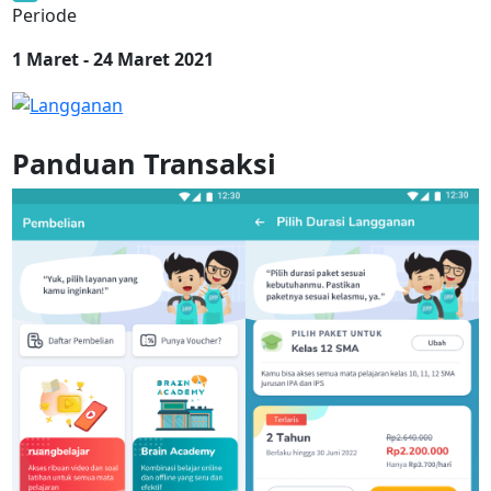
Periode
1 Maret - 24 Maret 2021
Panduan Transaksi
3
p
M