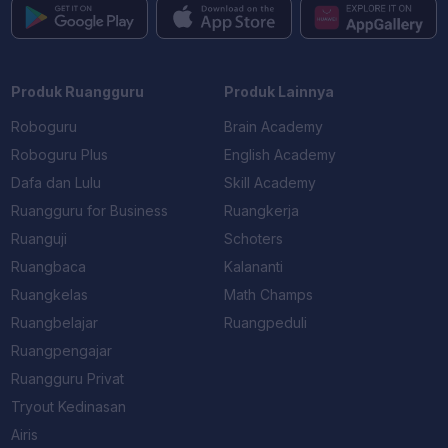
pendidikan yang diterima.
Call Center
02130930000
Produk Ruangguru
Produk Lainnya
Roboguru
Brain Academy
Roboguru Plus
English Academy
Dafa dan Lulu
Skill Academy
Ruangguru for Business
Ruangkerja
Ruanguji
Schoters
Ruangbaca
Kalananti
Ruangkelas
Math Champs
Ruangbelajar
Ruangpeduli
Ruangpengajar
Ruangguru Privat
Tryout Kedinasan
Airis