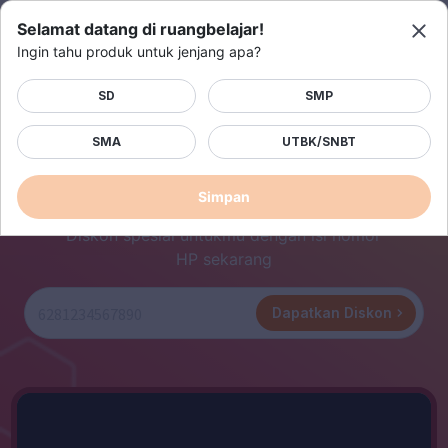
Selamat datang di ruangbelajar!
Langganan Sekarang
Ingin tahu produk untuk jenjang apa?
SD
SMP
SMA
UTBK/SNBT
Satu-satunya bimbingan belajar terlengkap
dengan video adaptif
Simpan
Diskon spesial untukmu dengan isi nomor
HP sekarang
Dapatkan Diskon