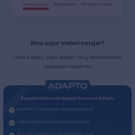
W2 Agustus
Rangkuman
Persiapan Ujian
Video Belajar
Mau kejar materi belajar?
Coba Adapto, video adaptif yang menyesuaikan
kecepatan belajarmu
Rasakan keseruan belajar bersama Adapto
Interaktif, serasa belajar dengan guru privat
Video belajar menyesuaikan pemahaman
Bisa pilih penjelasan yang detail atau cepat