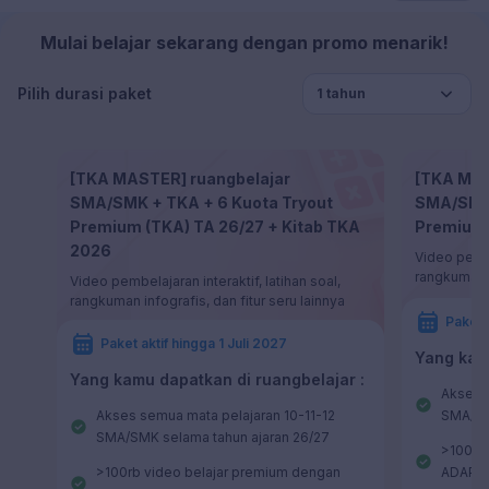
Mulai belajar sekarang dengan promo menarik!
Pilih durasi paket
1 tahun
[TKA MASTER] ruangbelajar
[TKA MAS
SMA/SMK + TKA + 6 Kuota Tryout
SMA/SMK 
Premium (TKA) TA 26/27 + Kitab TKA
Premium 
2026
Video pembel
rangkuman i
Video pembelajaran interaktif, latihan soal,
rangkuman infografis, dan fitur seru lainnya
Paket a
Paket aktif hingga 1 Juli 2027
Yang kamu
Yang kamu dapatkan di ruangbelajar :
Akses s
Akses semua mata pelajaran 10-11-12
SMA/SM
SMA/SMK selama tahun ajaran 26/27
>100rb
>100rb video belajar premium dengan
ADAPTO,