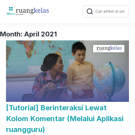
Search
for:
Month:
April 2021
[Tutorial] Berinteraksi Lewat
Kolom Komentar (Melalui Aplikasi
ruangguru)