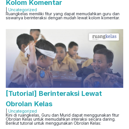
Kolom Komentar
|
Uncategorized
Ruangkelas memiliki fitur yang dapat memudahkan guru dan
siswanya berinteraksi dengan mudah lewat kolom komentar.
[Tutorial] Berinteraksi Lewat
Obrolan Kelas
|
Uncategorized
Kini di ruangkelas, Guru dan Murid dapat menggunakan fitur
Obrolan Kelas untuk memudahkan interaksi secara daring.
Berikut tutorial untuk menggunakan Obrolan Kelas: