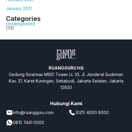
January 2021
Categories
Uncategorized
(73)
RUANGGURU HQ
Gedung Sinarmas MSIG Tower Lt. 33. Jl. Jenderal Sudirman
Kav. 21, Karet Kuningan, Setiabudi, Jakarta Selatan, Jakarta
12920
Hubungi Kami
info@ruangguru.com
(021) 4000 8000
0815 7441 0000