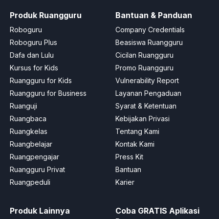
Produk Ruangguru
Bantuan & Panduan
Roboguru
Company Credentials
Roboguru Plus
Beasiswa Ruangguru
Dafa dan Lulu
Cicilan Ruangguru
Kursus for Kids
Promo Ruangguru
Ruangguru for Kids
Vulnerability Report
Ruangguru for Business
Layanan Pengaduan
Ruanguji
Syarat & Ketentuan
Ruangbaca
Kebijakan Privasi
Ruangkelas
Tentang Kami
Ruangbelajar
Kontak Kami
Ruangpengajar
Press Kit
Ruangguru Privat
Bantuan
Ruangpeduli
Karier
Produk Lainnya
Coba GRATIS Aplikasi