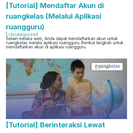
[Tutorial] Mendaftar Akun di
ruangkelas (Melalui Aplikasi
ruangguru)
|
Uncategorized
Selain melalui web, Anda dapat mendaftarkan akun untuk
ruangkelas melalui aplikasi ruangguru. Berikut langkah untuk
mendaftarkan akun di aplikasi ruangguru:
[Tutorial] Berinteraksi Lewat