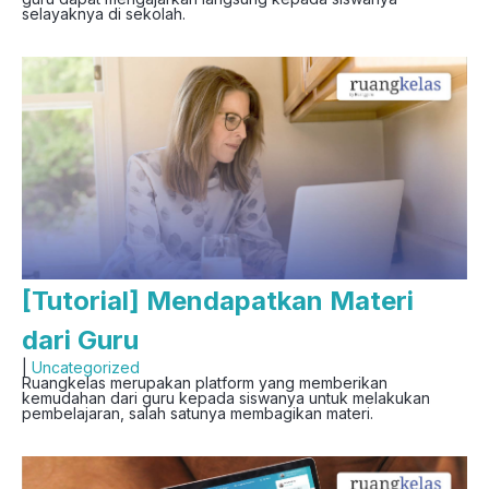
selayaknya di sekolah.
[Tutorial] Mendapatkan Materi
dari Guru
|
Uncategorized
Ruangkelas merupakan platform yang memberikan
kemudahan dari guru kepada siswanya untuk melakukan
pembelajaran, salah satunya membagikan materi.