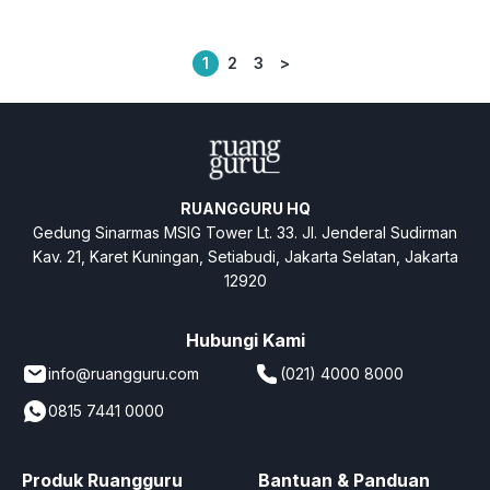
1
2
3
>
Posts
pagination
RUANGGURU HQ
Gedung Sinarmas MSIG Tower Lt. 33. Jl. Jenderal Sudirman
Kav. 21, Karet Kuningan, Setiabudi, Jakarta Selatan, Jakarta
12920
Hubungi Kami
info@ruangguru.com
(021) 4000 8000
0815 7441 0000
Produk Ruangguru
Bantuan & Panduan