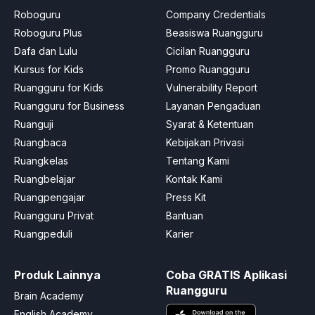
Roboguru
Company Credentials
Roboguru Plus
Beasiswa Ruangguru
Dafa dan Lulu
Cicilan Ruangguru
Kursus for Kids
Promo Ruangguru
Ruangguru for Kids
Vulnerability Report
Ruangguru for Business
Layanan Pengaduan
Ruanguji
Syarat & Ketentuan
Ruangbaca
Kebijakan Privasi
Ruangkelas
Tentang Kami
Ruangbelajar
Kontak Kami
Ruangpengajar
Press Kit
Ruangguru Privat
Bantuan
Ruangpeduli
Karier
Produk Lainnya
Coba GRATIS Aplikasi
Ruangguru
Brain Academy
English Academy