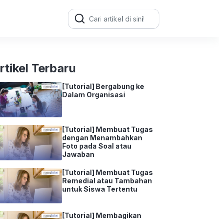
Search
for:
rtikel Terbaru
[Tutorial] Bergabung ke
Dalam Organisasi
[Tutorial] Membuat Tugas
dengan Menambahkan
Foto pada Soal atau
Jawaban
[Tutorial] Membuat Tugas
Remedial atau Tambahan
untuk Siswa Tertentu
[Tutorial] Membagikan