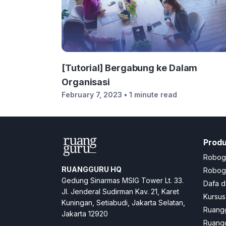
[Tutorial] Bergabung ke Dalam
Organisasi
February 7, 2023
• 1 minute read
Prod
Robog
RUANGGURU HQ
Robogu
Gedung Sinarmas MSIG Tower Lt. 33.
Dafa d
Jl. Jenderal Sudirman Kav. 21, Karet
Kursus
Kuningan, Setiabudi, Jakarta Selatan,
Ruangg
Jakarta 12920
Ruangg