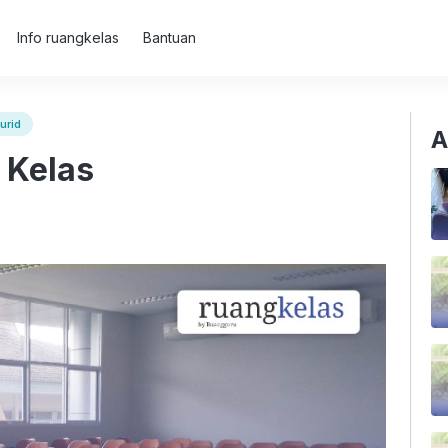
Info ruangkelas
Bantuan
urid
A
i Kelas