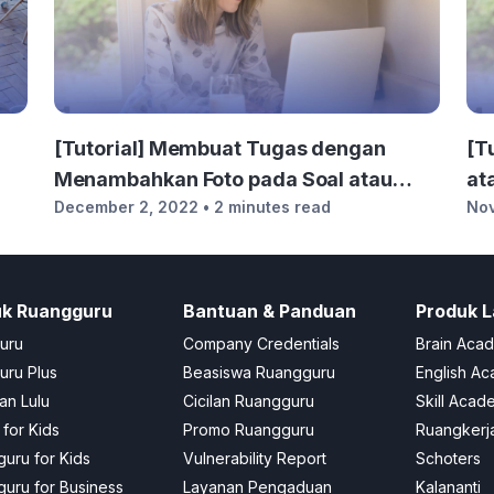
[Tutorial] Membuat Tugas dengan
[T
Menambahkan Foto pada Soal atau
at
December 2, 2022
• 2 minutes read
No
Jawaban
uk Ruangguru
Bantuan & Panduan
Produk L
uru
Company Credentials
Brain Aca
ru Plus
Beasiswa Ruangguru
English A
an Lulu
Cicilan Ruangguru
Skill Acad
 for Kids
Promo Ruangguru
Ruangkerj
uru for Kids
Vulnerability Report
Schoters
uru for Business
Layanan Pengaduan
Kalananti