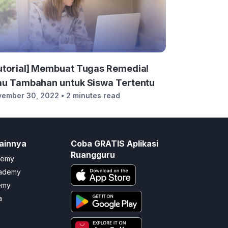
utorial] Membuat Tugas Remedial
au Tambahan untuk Siswa Tertentu
vember 30, 2022
• 2 minutes read
ainnya
Coba GRATIS Aplikasi
Ruangguru
demy
cademy
emy
a