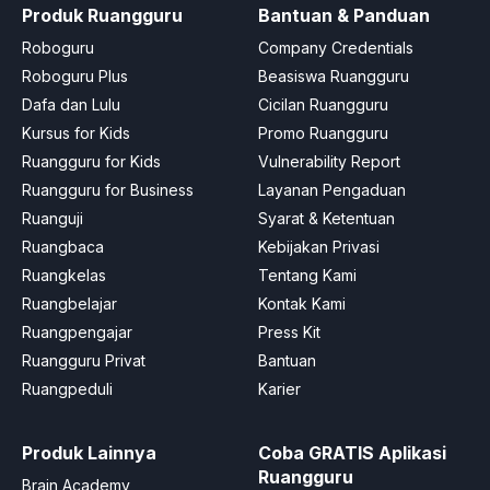
Produk Ruangguru
Bantuan & Panduan
Roboguru
Company Credentials
Roboguru Plus
Beasiswa Ruangguru
Dafa dan Lulu
Cicilan Ruangguru
Kursus for Kids
Promo Ruangguru
Ruangguru for Kids
Vulnerability Report
Ruangguru for Business
Layanan Pengaduan
Ruanguji
Syarat & Ketentuan
Ruangbaca
Kebijakan Privasi
Ruangkelas
Tentang Kami
Ruangbelajar
Kontak Kami
Ruangpengajar
Press Kit
Ruangguru Privat
Bantuan
Ruangpeduli
Karier
Produk Lainnya
Coba GRATIS Aplikasi
Ruangguru
Brain Academy