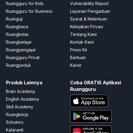
Ruangguru for Kids
Vulnerability Report
Ruangguru for Business
Layanan Pengaduan
Ruanguji
Syarat & Ketentuan
Ruangbaca
Kebijakan Privasi
Ruangkelas
Tentang Kami
Ruangbelajar
Kontak Kami
Ruangpengajar
Press Kit
Ruangguru Privat
Bantuan
Ruangpeduli
Karier
Produk Lainnya
Coba GRATIS Aplikasi
Ruangguru
Brain Academy
English Academy
Skill Academy
Ruangkerja
Schoters
Kalananti