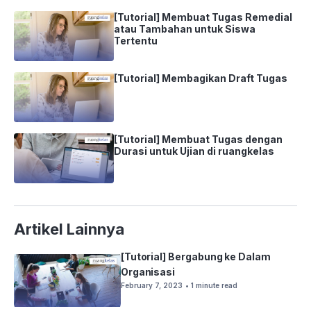
[Tutorial] Membuat Tugas Remedial
atau Tambahan untuk Siswa
Tertentu
[Tutorial] Membagikan Draft Tugas
[Tutorial] Membuat Tugas dengan
Durasi untuk Ujian di ruangkelas
Artikel Lainnya
[Tutorial] Bergabung ke Dalam
Organisasi
February 7, 2023
• 1 minute read