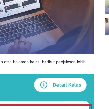
n atas halaman kelas, berikut penjelasan lebih
ut