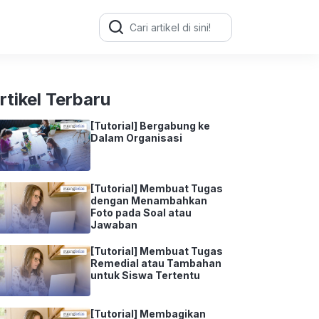
Search
for:
rtikel Terbaru
[Tutorial] Bergabung ke
Dalam Organisasi
[Tutorial] Membuat Tugas
dengan Menambahkan
Foto pada Soal atau
Jawaban
[Tutorial] Membuat Tugas
Remedial atau Tambahan
untuk Siswa Tertentu
[Tutorial] Membagikan