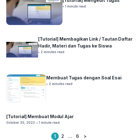
[Tutorial] Mengedit Tugas
• 1 minute read
[Tutorial] Membagikan Link / Tautan Daftar
Hadir, Materi dan Tugas ke Siswa
• 2 minutes read
Membuat Tugas dengan Soal Esai
• 2 minutes read
[Tutorial] Membuat Modul Ajar
October 30, 2022
• 1 minute read
1
2
…
6
>
Posts