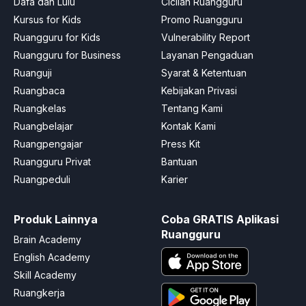
Dafa dan Lulu
Cicilan Ruangguru
Kursus for Kids
Promo Ruangguru
Ruangguru for Kids
Vulnerability Report
Ruangguru for Business
Layanan Pengaduan
Ruanguji
Syarat & Ketentuan
Ruangbaca
Kebijakan Privasi
Ruangkelas
Tentang Kami
Ruangbelajar
Kontak Kami
Ruangpengajar
Press Kit
Ruangguru Privat
Bantuan
Ruangpeduli
Karier
Produk Lainnya
Coba GRATIS Aplikasi
Ruangguru
Brain Academy
English Academy
Skill Academy
Ruangkerja