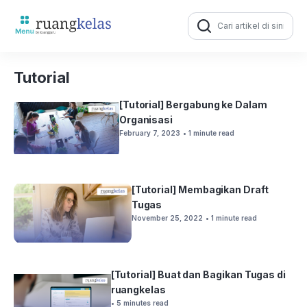
Search
for:
Tutorial
[Tutorial] Bergabung ke Dalam
Organisasi
February 7, 2023
• 1 minute read
[Tutorial] Membagikan Draft
Tugas
November 25, 2022
• 1 minute read
[Tutorial] Buat dan Bagikan Tugas di
ruangkelas
• 5 minutes read