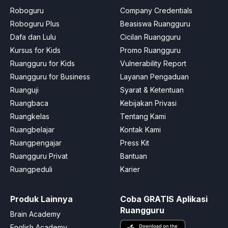
Roboguru
Company Credentials
Roboguru Plus
Beasiswa Ruangguru
Dafa dan Lulu
Cicilan Ruangguru
Kursus for Kids
Promo Ruangguru
Ruangguru for Kids
Vulnerability Report
Ruangguru for Business
Layanan Pengaduan
Ruanguji
Syarat & Ketentuan
Ruangbaca
Kebijakan Privasi
Ruangkelas
Tentang Kami
Ruangbelajar
Kontak Kami
Ruangpengajar
Press Kit
Ruangguru Privat
Bantuan
Ruangpeduli
Karier
Produk Lainnya
Coba GRATIS Aplikasi
Ruangguru
Brain Academy
English Academy