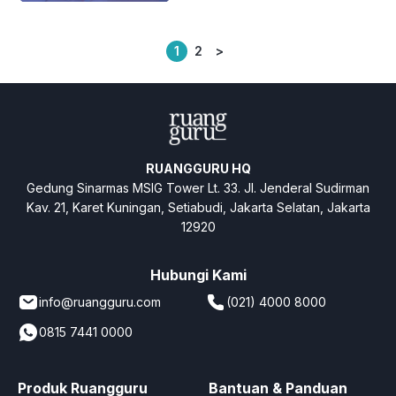
1
2
>
Posts
pagination
RUANGGURU HQ
Gedung Sinarmas MSIG Tower Lt. 33. Jl. Jenderal Sudirman
Kav. 21, Karet Kuningan, Setiabudi, Jakarta Selatan, Jakarta
12920
Hubungi Kami
info@ruangguru.com
(021) 4000 8000
0815 7441 0000
Produk Ruangguru
Bantuan & Panduan