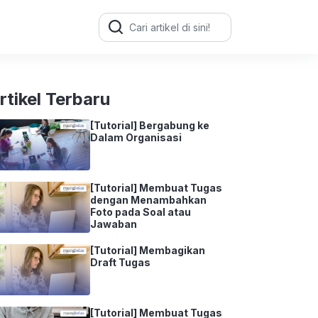
Search
for:
rtikel Terbaru
[Tutorial] Bergabung ke
Dalam Organisasi
[Tutorial] Membuat Tugas
dengan Menambahkan
Foto pada Soal atau
Jawaban
[Tutorial] Membagikan
Draft Tugas
[Tutorial] Membuat Tugas