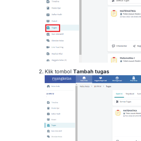
Klik tombol
Tambah tugas