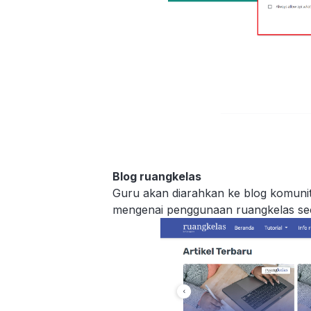
Blog ruangkelas
Guru akan diarahkan ke blog komunita
mengenai penggunaan ruangkelas se