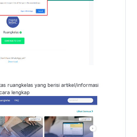
s ruangkelas yang berisi artikel/informasi
cara lengkap