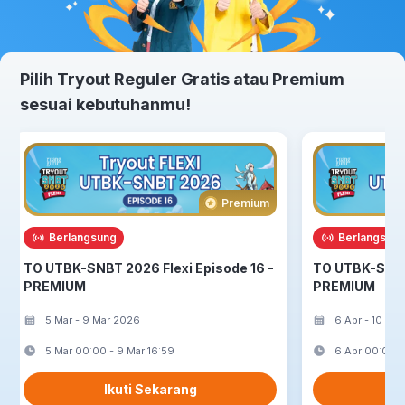
Pilih Tryout Reguler Gratis atau
Premium
sesuai kebutuhanmu!
Premium
Berlangsung
Berlangsun
TO UTBK-SNBT 2026 Flexi Episode 16 -
TO UTBK-SNBT 
PREMIUM
PREMIUM
5 Mar - 9 Mar 2026
6 Apr - 10 Ap
5 Mar 00:00 - 9 Mar 16:59
6 Apr 00:00 -
Ikuti Sekarang
I