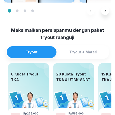
Maksimalkan persiapanmu dengan paket
tryout ruanguji
Tryout
Tryout + Materi
8 Kuota Tryout
20 Kuota Tryout
15 Kuot
TKA
TKA & UTBK-SNBT
TKA & 
Rp275.000
Rp585.000