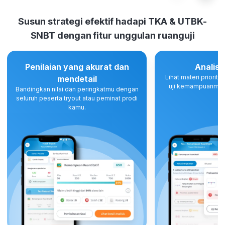
Susun strategi efektif hadapi TKA & UTBK-
SNBT dengan fitur unggulan ruanguji
Penilaian yang akurat dan
Analisi
Lihat materi priorita
mendetail
uji kemampuanmu d
Bandingkan nilai dan peringkatmu dengan
seluruh peserta tryout atau peminat prodi
kamu.