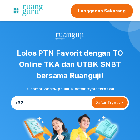
Langganan Sekarang
Lolos PTN Favorit dengan TO
Online TKA dan UTBK SNBT
bersama Ruanguji!
Isi nomor WhatsApp untuk daftar tryout terdekat
Daftar Tryout