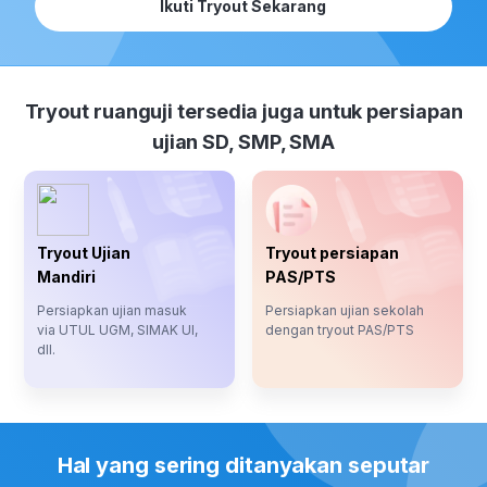
Ikuti Tryout Sekarang
Rekomendasi
Rek
Materi yang Harus
Mate
Dikuasai
Diku
Prediksi Peluang
Pred
Tryout ruanguji tersedia juga untuk persiapan
Masuk Kampus
Mas
Berdasarkan Hasil
Berd
ujian SD, SMP, SMA
Tryout (Khusus TO
Tryo
UTBK-SNBT
UTB
Premium)
Prem
Leaderboard
Lead
Tryout Ujian
Tryout persiapan
Tryout Nasional
Tryo
Mandiri
PAS/PTS
Kuota dapat
Kuot
Persiapkan ujian masuk
Persiapkan ujian sekolah
digunakan untuk
digu
via UTUL UGM, SIMAK UI,
dengan tryout PAS/PTS
TO TKA SMA
TO 
dll.
Hal yang sering ditanyakan seputar