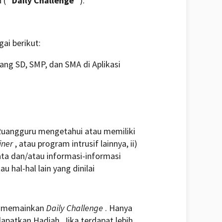
a (“
Daily Challenge
”).
ai berikut:
ang SD, SMP, dan SMA di Aplikasi
Ruangguru mengetahui atau memiliki
iner
, atau program intrusif lainnya, ii)
ta dan/atau informasi-informasi
 hal-hal lain yang dinilai
at memainkan
Daily Challenge
. Hanya
patkan Hadiah. Jika terdapat lebih