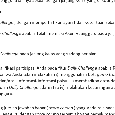
gguna lainnya sesuai dengan jenjang kelas yang diikutiny
e
allenge
, dengan memperhatikan syarat dan ketentuan sebag
y Challenge
apabila telah memiliki Akun Ruangguru pada jenj
 Challenge
pada jenjang kelas yang sedang berjalan.
ifikasi partisipasi Anda pada fitur
Daily Challenge
apabila 
bahwa Anda telah melakukan i) menggunakan bot,
game tra
n/atau informasi-informasi palsu, iii) memberikan data-da
adiah
Daily Challenge
, dan/atau iv) melakukan kecurangan atau
ngguru.
g jumlah jawaban benar (
score combo
) yang Anda raih sa
i Ruangguru dengan
score combo
terbanyak yang berhak menda