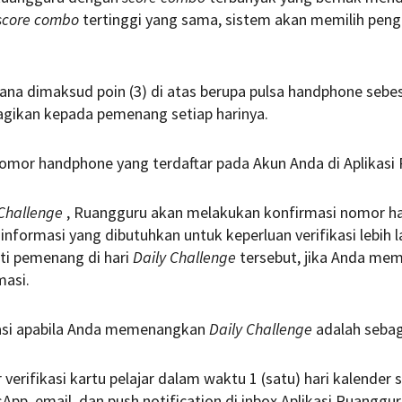
score combo
tertinggi yang sama, sistem akan memilih pen
a dimaksud poin (3) di atas berupa pulsa handphone sebesa
agikan kepada pemenang setiap harinya.
nomor handphone yang terdaftar pada Akun Anda di Aplikasi
 Challenge
, Ruangguru akan melakukan konfirmasi nomor 
nformasi yang dibutuhkan untuk keperluan verifikasi lebih l
i pemenang di hari
Daily Challenge
tersebut, jika Anda mem
masi.
kasi apabila Anda memenangkan
Daily Challenge
adalah sebag
verifikasi kartu pelajar dalam waktu 1 (satu) hari kalende
pp, email, dan push notification di inbox Aplikasi Ruanggur