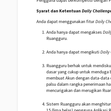
Pengguna dapat berkompetisi dengan Pen
Syarat dan Ketentuan
Daily Challeng
Anda dapat menggunakan fitur
Daily Ch
Anda hanya dapat mengakses
Dail
Ruangguru.
Anda hanya dapat mengikuti
Daily
Ruangguru berhak untuk mendiskual
dasar yang cukup untuk menduga 
membuat Akun dengan data-data da
palsu dalam rangka penerimaan h
mencurigakan dan merugikan Rua
Sistem Ruangguru akan menghitun
15 (lima belas) pengguna Aplikas