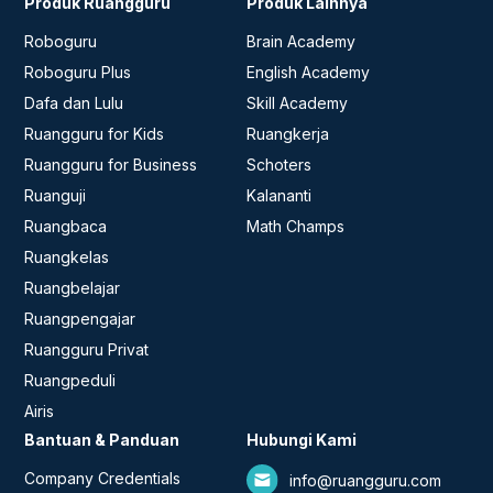
Produk Ruangguru
Produk Lainnya
Roboguru
Brain Academy
Roboguru Plus
English Academy
Dafa dan Lulu
Skill Academy
Ruangguru for Kids
Ruangkerja
Ruangguru for Business
Schoters
Ruanguji
Kalananti
Ruangbaca
Math Champs
Ruangkelas
Ruangbelajar
Ruangpengajar
Ruangguru Privat
Ruangpeduli
Airis
Bantuan & Panduan
Hubungi Kami
Company Credentials
info@ruangguru.com