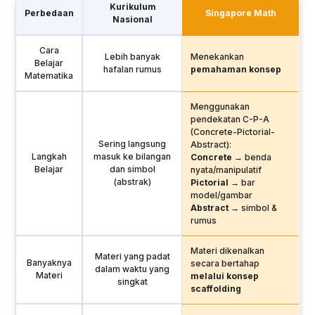
Kurikulum
Perbedaan
Singapore Math
Nasional
Cara
Lebih banyak
Menekankan
Belajar
hafalan rumus
pemahaman konsep
Matematika
Menggunakan
pendekatan C-P-A
(Concrete-Pictorial-
Sering langsung
Abstract):
Langkah
masuk ke bilangan
Concrete
→ benda
Belajar
dan simbol
nyata/manipulatif
(abstrak)
Pictorial
→ bar
model/gambar
Abstract
→ simbol &
rumus
Materi dikenalkan
Materi yang padat
Banyaknya
secara bertahap
dalam waktu yang
Materi
melalui konsep
singkat
scaffolding