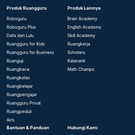
Produk Ruangguru
Produk Lainnya
Roboguru
Brain Academy
Roboguru Plus
English Academy
Dafa dan Lulu
Skill Academy
Ruangguru for Kids
Ruangkerja
Ruangguru for Business
Schoters
Ruanguji
Kalananti
Ruangbaca
Math Champs
Ruangkelas
Ruangbelajar
Ruangpengajar
Ruangguru Privat
Ruangpeduli
Airis
Bantuan & Panduan
Hubungi Kami