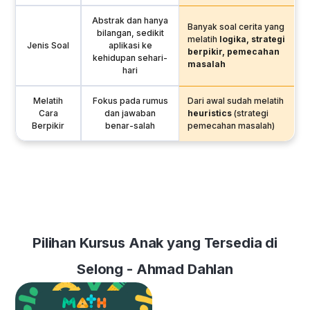
Abstrak dan hanya
Banyak soal cerita yang
bilangan, sedikit
melatih
logika, strategi
Jenis Soal
aplikasi ke
berpikir, pemecahan
kehidupan sehari-
masalah
hari
Melatih
Fokus pada rumus
Dari awal sudah melatih
Cara
dan jawaban
heuristics
(strategi
Berpikir
benar-salah
pemecahan masalah)
Pilihan Kursus Anak yang Tersedia di
Selong - Ahmad Dahlan