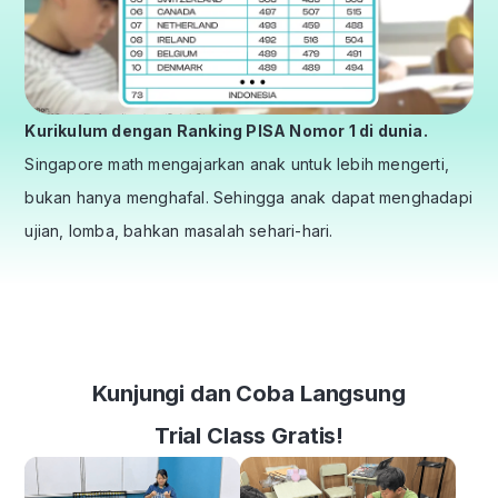
Kurikulum dengan Ranking PISA Nomor 1 di dunia.
Singapore math mengajarkan anak untuk lebih mengerti,
bukan hanya menghafal. Sehingga anak dapat menghadapi
ujian, lomba, bahkan masalah sehari-hari.
Kunjungi dan Coba Langsung
Trial Class Gratis!