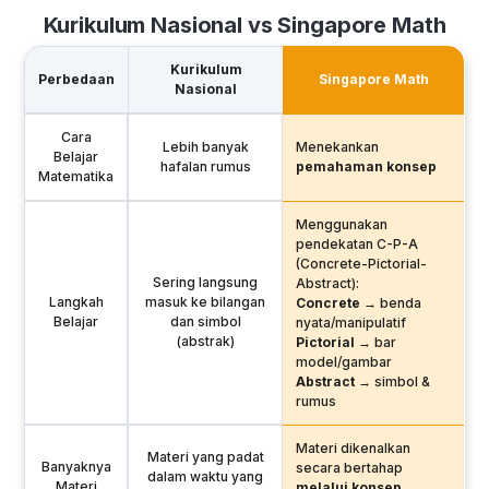
Kurikulum Nasional vs Singapore Math
Kurikulum
Perbedaan
Singapore Math
Nasional
Cara
Lebih banyak
Menekankan
Belajar
hafalan rumus
pemahaman konsep
Matematika
Menggunakan
pendekatan C-P-A
(Concrete-Pictorial-
Sering langsung
Abstract):
Langkah
masuk ke bilangan
Concrete
→ benda
Belajar
dan simbol
nyata/manipulatif
(abstrak)
Pictorial
→ bar
model/gambar
Abstract
→ simbol &
rumus
Materi dikenalkan
Materi yang padat
Banyaknya
secara bertahap
dalam waktu yang
Materi
melalui konsep