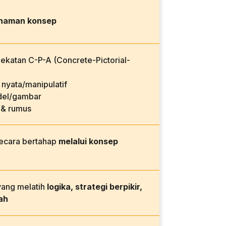
haman konsep
katan C-P-A (Concrete-Pictorial-
nyata/manipulatif
el/gambar
 & rumus
secara bertahap
melalui konsep
yang melatih
logika, strategi berpikir,
ah