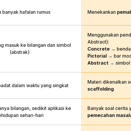
h banyak hafalan rumus
Menekankan
pema
Menggunakan pende
Abstract):
ng masuk ke bilangan dan simbol
Concrete
→ benda 
(abstrak)
Pictorial
→ bar mod
Abstract
→ simbol
Materi dikenalkan 
padat dalam waktu yang singkat
scaffolding
nya bilangan, sedikit aplikasi ke
Banyak soal cerita 
ehidupan sehari-hari
pemecahan masal