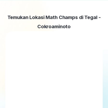
Temukan Lokasi Math Champs di Tegal -
Cokroaminoto