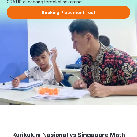
GRATIS di cabang terdekat sekarang!
Booking Placement Test
Kurikulum Nasional vs Singapore Math