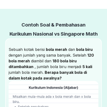
Contoh Soal & Pembahasan
Kurikulum Nasional vs Singapore Math
Sebuah kotak berisi
bola merah
dan
bola biru
dengan jumlah yang sama banyak. Setelah
120
bola merah
diambil dan
180 bola biru
ditambahkan
, jumlah bola biru menjadi
5 kali
jumlah bola merah.
Berapa banyak bola di
dalam kotak pada awalnya?