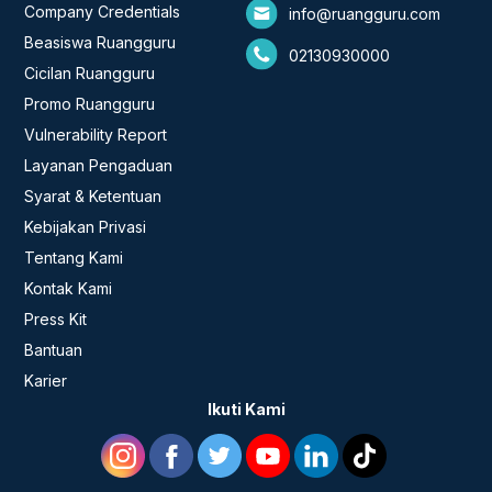
Company Credentials
info@ruangguru.com
Beasiswa Ruangguru
02130930000
Cicilan Ruangguru
Promo Ruangguru
Vulnerability Report
Layanan Pengaduan
Syarat & Ketentuan
Kebijakan Privasi
Tentang Kami
Kontak Kami
Press Kit
Bantuan
Karier
Ikuti Kami