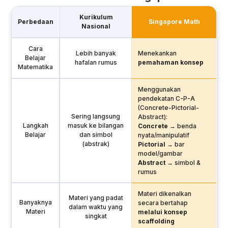
Kurikulum
Perbedaan
Singapore Math
Nasional
Cara
Lebih banyak
Menekankan
Belajar
hafalan rumus
pemahaman konsep
Matematika
Menggunakan
pendekatan C-P-A
(Concrete-Pictorial-
Sering langsung
Abstract):
Langkah
masuk ke bilangan
Concrete
→ benda
Belajar
dan simbol
nyata/manipulatif
(abstrak)
Pictorial
→ bar
model/gambar
Abstract
→ simbol &
rumus
Materi dikenalkan
Materi yang padat
Banyaknya
secara bertahap
dalam waktu yang
Materi
melalui konsep
singkat
scaffolding