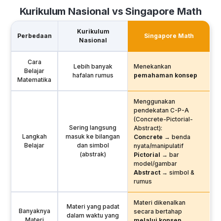
Kurikulum Nasional vs Singapore Math
Kurikulum
Perbedaan
Singapore Math
Nasional
Cara
Lebih banyak
Menekankan
Belajar
hafalan rumus
pemahaman konsep
Matematika
Menggunakan
pendekatan C-P-A
(Concrete-Pictorial-
Sering langsung
Abstract):
Langkah
masuk ke bilangan
Concrete
→ benda
Belajar
dan simbol
nyata/manipulatif
(abstrak)
Pictorial
→ bar
model/gambar
Abstract
→ simbol &
rumus
Materi dikenalkan
Materi yang padat
Banyaknya
secara bertahap
dalam waktu yang
Materi
melalui konsep