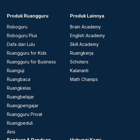
Produk Ruangguru
Produk Lainnya
Roboguru
Brain Academy
Roboguru Plus
English Academy
Dafa dan Lulu
Skill Academy
Ruangguru for Kids
Ruangkerja
Ruangguru for Business
Schoters
Ruanguji
Kalananti
Ruangbaca
Math Champs
Ruangkelas
Ruangbelajar
Ruangpengajar
Ruangguru Privat
Ruangpeduli
Airis
Bantuan & Panduan
Hubungi Kami