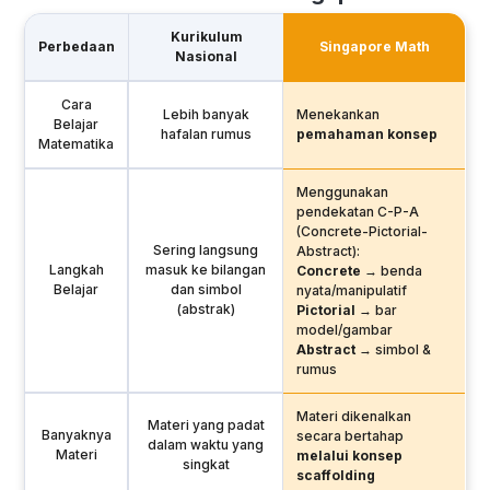
Kurikulum
Perbedaan
Singapore Math
Nasional
Cara
Lebih banyak
Menekankan
Belajar
hafalan rumus
pemahaman konsep
Matematika
Menggunakan
pendekatan C-P-A
(Concrete-Pictorial-
Sering langsung
Abstract):
Langkah
masuk ke bilangan
Concrete
→ benda
Belajar
dan simbol
nyata/manipulatif
(abstrak)
Pictorial
→ bar
model/gambar
Abstract
→ simbol &
rumus
Materi dikenalkan
Materi yang padat
Banyaknya
secara bertahap
dalam waktu yang
Materi
melalui konsep
singkat
scaffolding