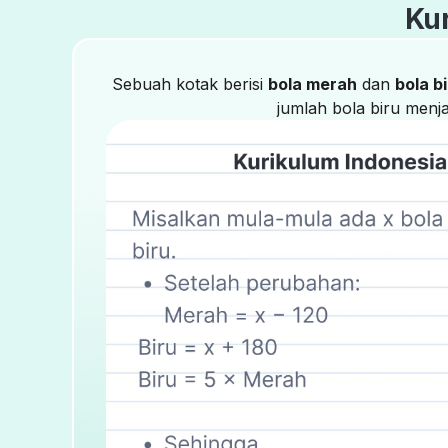
Ku
Sebuah kotak berisi
bola merah
dan
bola b
jumlah bola biru menj