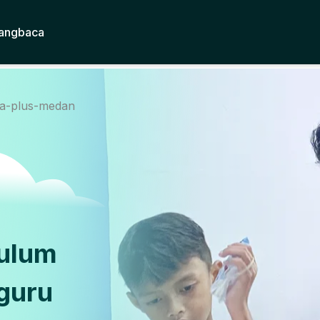
angbaca
da-plus-medan
kulum
guru