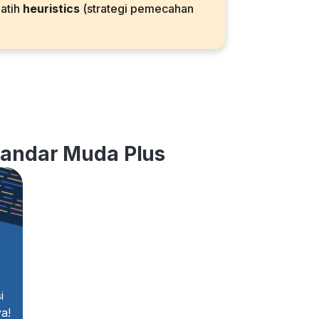
latih
heuristics
(strategi pemecahan
skandar Muda Plus
i
a!