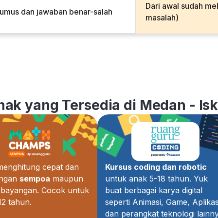
Dari awal sudah me
rumus dan jawaban benar-salah
masalah)
nak yang Tersedia di Medan - I
 menghitung cepat dan
Kursus coding dan robotic
engan
sempoa
maupun
untuk anak 5-18 tahun. Yuk
bayangan. Cocok untuk
buat berbagai karya digital
12 tahun.
seperti Animasi, Game, Aplikas
dan perangkat teknologi lainny