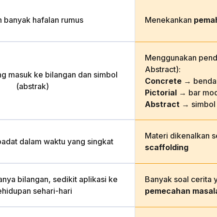
h banyak hafalan rumus
Menekankan
pema
Menggunakan pende
Abstract):
ng masuk ke bilangan dan simbol
Concrete
→ benda 
(abstrak)
Pictorial
→ bar mod
Abstract
→ simbol
Materi dikenalkan 
padat dalam waktu yang singkat
scaffolding
nya bilangan, sedikit aplikasi ke
Banyak soal cerita 
ehidupan sehari-hari
pemecahan masal