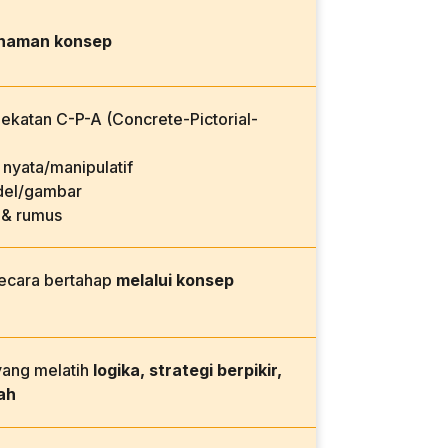
haman konsep
katan C-P-A (Concrete-Pictorial-
nyata/manipulatif
el/gambar
 & rumus
secara bertahap
melalui konsep
yang melatih
logika, strategi berpikir,
ah