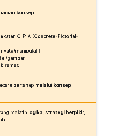
haman konsep
katan C-P-A (Concrete-Pictorial-
nyata/manipulatif
el/gambar
 & rumus
secara bertahap
melalui konsep
yang melatih
logika, strategi berpikir,
ah