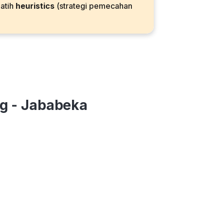
latih
heuristics
(strategi pemecahan
ng - Jababeka