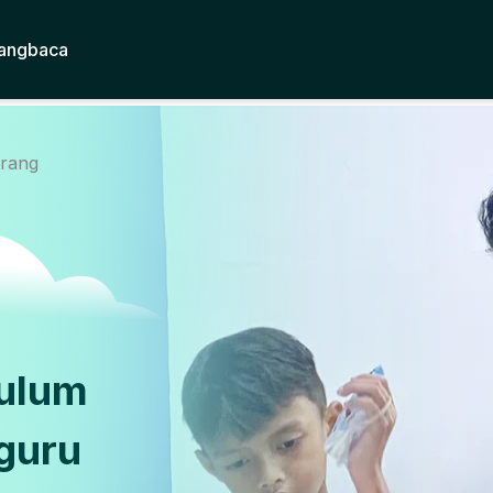
angbaca
arang
kulum
guru