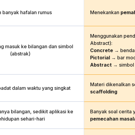
h banyak hafalan rumus
Menekankan
pema
Menggunakan pende
Abstract):
ng masuk ke bilangan dan simbol
Concrete
→ benda 
(abstrak)
Pictorial
→ bar mod
Abstract
→ simbol
Materi dikenalkan 
padat dalam waktu yang singkat
scaffolding
nya bilangan, sedikit aplikasi ke
Banyak soal cerita 
ehidupan sehari-hari
pemecahan masal