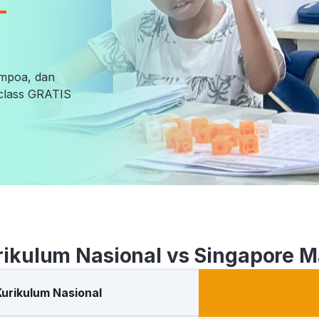
-
empoa, dan
l class GRATIS
rikulum Nasional vs Singapore M
Kurikulum Nasional