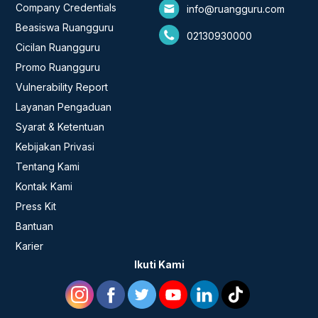
Company Credentials
info@ruangguru.com
Beasiswa Ruangguru
02130930000
Cicilan Ruangguru
Promo Ruangguru
Vulnerability Report
Layanan Pengaduan
Syarat & Ketentuan
Kebijakan Privasi
Tentang Kami
Kontak Kami
Press Kit
Bantuan
Karier
Ikuti Kami