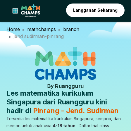
Langganan Sekarang
Home
mathchamps
branch
jend sudirman-pinrang
Les matematika kurikulum
Singapura dari Ruangguru kini
hadir di
Pinrang - Jend. Sudirman
Tersedia les matematika kurikulum Singapura, sempoa, dan
memori untuk anak usia
4-18 tahun
. Daftar trial class