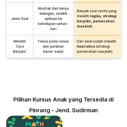
Abstrak dan hanya
Banyak soal cerita yang
bilangan, sedikit
melatih
logika, strategi
Jenis Soal
aplikasi ke
berpikir, pemecahan
kehidupan sehari-
masalah
hari
Melatih
Fokus pada rumus
Dari awal sudah melatih
Cara
dan jawaban
heuristics
(strategi
Berpikir
benar-salah
pemecahan masalah)
Pilihan Kursus Anak yang Tersedia di
Pinrang - Jend. Sudirman