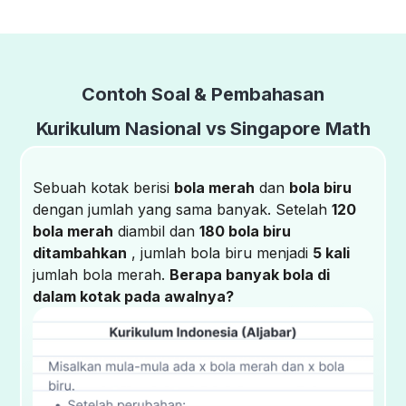
Contoh Soal & Pembahasan
Kurikulum Nasional vs Singapore Math
Sebuah kotak berisi
bola merah
dan
bola biru
dengan jumlah yang sama banyak. Setelah
120
bola merah
diambil dan
180 bola biru
ditambahkan
, jumlah bola biru menjadi
5 kali
jumlah bola merah.
Berapa banyak bola di
dalam kotak pada awalnya?