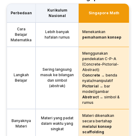
Kurikulum
Perbedaan
Singapore Math
Nasional
Cara
Lebih banyak
Menekankan
Belajar
hafalan rumus
pemahaman konsep
Matematika
Menggunakan
pendekatan C-P-A
(Concrete-Pictorial-
Sering langsung
Abstract):
Langkah
masuk ke bilangan
Concrete
→ benda
Belajar
dan simbol
nyata/manipulatif
(abstrak)
Pictorial
→ bar
model/gambar
Abstract
→ simbol &
rumus
Materi dikenalkan
Materi yang padat
Banyaknya
secara bertahap
dalam waktu yang
Materi
melalui konsep
singkat
scaffolding