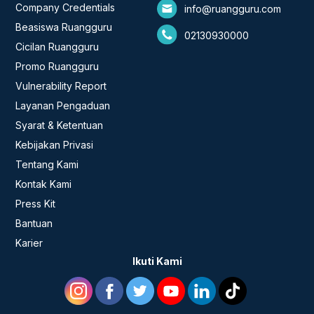
Company Credentials
info@ruangguru.com
Beasiswa Ruangguru
02130930000
Cicilan Ruangguru
Promo Ruangguru
Vulnerability Report
Layanan Pengaduan
Syarat & Ketentuan
Kebijakan Privasi
Tentang Kami
Kontak Kami
Press Kit
Bantuan
Karier
Ikuti Kami