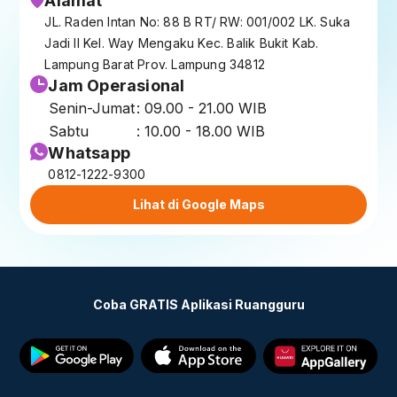
Alamat
JL. Raden Intan No: 88 B RT/ RW: 001/002 LK. Suka
Jadi II Kel. Way Mengaku Kec. Balik Bukit Kab.
Lampung Barat Prov. Lampung 34812
Jam Operasional
Senin-Jumat
: 09.00 - 21.00 WIB
Sabtu
: 10.00 - 18.00 WIB
Whatsapp
0812-1222-9300
Lihat di Google Maps
Coba GRATIS Aplikasi Ruangguru