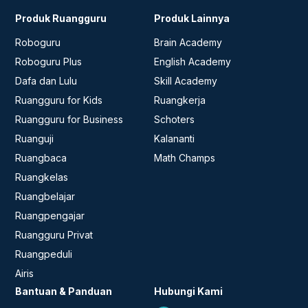
Produk Ruangguru
Produk Lainnya
Roboguru
Brain Academy
Roboguru Plus
English Academy
Dafa dan Lulu
Skill Academy
Ruangguru for Kids
Ruangkerja
Ruangguru for Business
Schoters
Ruanguji
Kalananti
Ruangbaca
Math Champs
Ruangkelas
Ruangbelajar
Ruangpengajar
Ruangguru Privat
Ruangpeduli
Airis
Bantuan & Panduan
Hubungi Kami