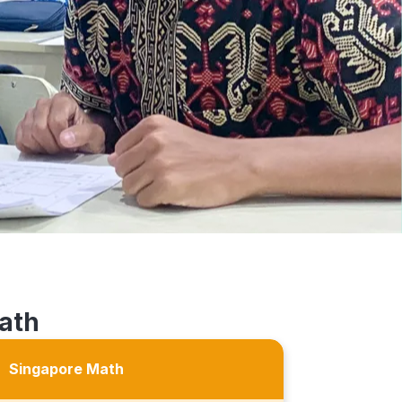
ath
Singapore Math