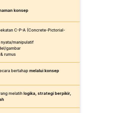
haman konsep
katan C-P-A (Concrete-Pictorial-
nyata/manipulatif
el/gambar
 & rumus
secara bertahap
melalui konsep
yang melatih
logika, strategi berpikir,
ah