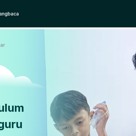
angbaca
sar
kulum
guru