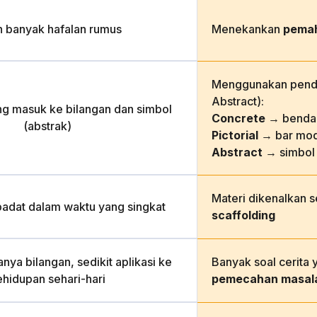
h banyak hafalan rumus
Menekankan
pema
Menggunakan pende
Abstract):
ng masuk ke bilangan dan simbol
Concrete
→ benda 
(abstrak)
Pictorial
→ bar mod
Abstract
→ simbol
Materi dikenalkan 
padat dalam waktu yang singkat
scaffolding
nya bilangan, sedikit aplikasi ke
Banyak soal cerita 
ehidupan sehari-hari
pemecahan masal