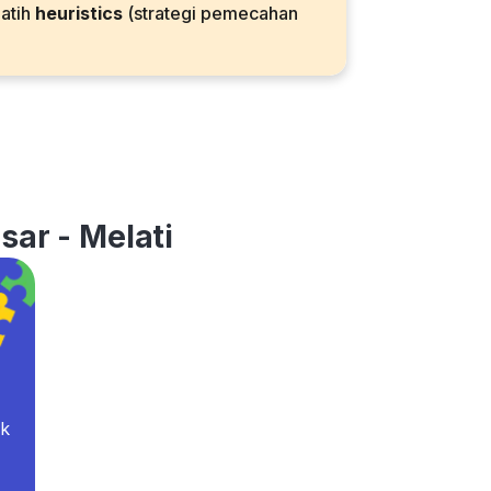
latih
heuristics
(strategi pemecahan
sar - Melati
ok