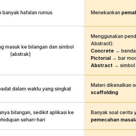
h banyak hafalan rumus
Menekankan
pema
Menggunakan pende
Abstract):
ng masuk ke bilangan dan simbol
Concrete
→ benda 
(abstrak)
Pictorial
→ bar mod
Abstract
→ simbol
Materi dikenalkan 
padat dalam waktu yang singkat
scaffolding
nya bilangan, sedikit aplikasi ke
Banyak soal cerita 
ehidupan sehari-hari
pemecahan masal