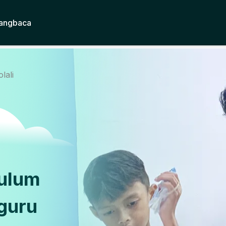
angbaca
lali
kulum
guru