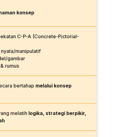
haman konsep
katan C-P-A (Concrete-Pictorial-
nyata/manipulatif
el/gambar
 & rumus
secara bertahap
melalui konsep
yang melatih
logika, strategi berpikir,
ah