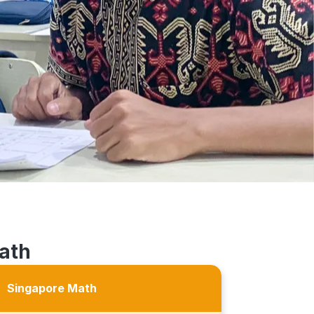
ath
Singapore Math