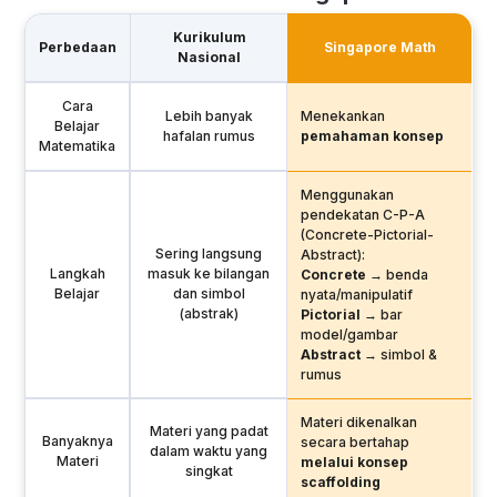
Kurikulum
Perbedaan
Singapore Math
Nasional
Cara
Lebih banyak
Menekankan
Belajar
hafalan rumus
pemahaman konsep
Matematika
Menggunakan
pendekatan C-P-A
(Concrete-Pictorial-
Sering langsung
Abstract):
Langkah
masuk ke bilangan
Concrete
→ benda
Belajar
dan simbol
nyata/manipulatif
(abstrak)
Pictorial
→ bar
model/gambar
Abstract
→ simbol &
rumus
Materi dikenalkan
Materi yang padat
Banyaknya
secara bertahap
dalam waktu yang
Materi
melalui konsep
singkat
scaffolding