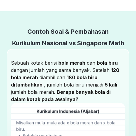
Contoh Soal & Pembahasan
Kurikulum Nasional vs Singapore Math
Sebuah kotak berisi
bola merah
dan
bola biru
dengan jumlah yang sama banyak. Setelah
120
bola merah
diambil dan
180 bola biru
ditambahkan
, jumlah bola biru menjadi
5 kali
jumlah bola merah.
Berapa banyak bola di
dalam kotak pada awalnya?