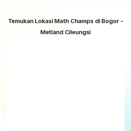
Temukan Lokasi Math Champs di Bogor -
Metland Cileungsi