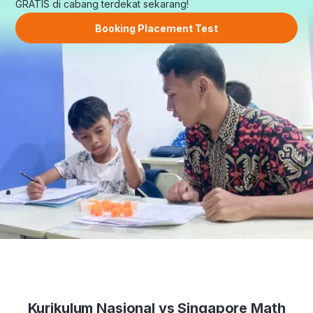
GRATIS di cabang terdekat sekarang!
Booking Placement Test
Kurikulum Nasional vs Singapore Math