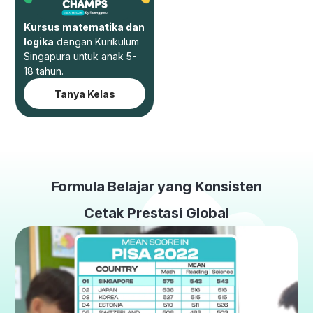
Kursus matematika dan
logika
dengan Kurikulum
Singapura untuk anak 5-
18 tahun.
Tanya Kelas
Formula Belajar yang Konsisten
Cetak Prestasi Global