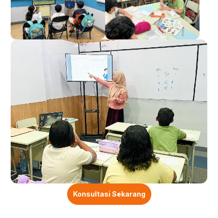
Konsultasi Sekarang