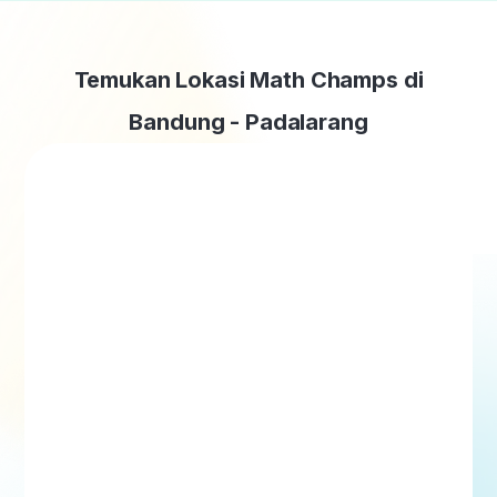
Temukan Lokasi Math Champs di
Bandung - Padalarang