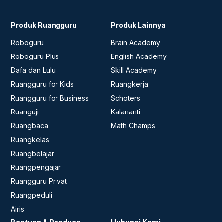
Produk Ruangguru
Produk Lainnya
Roboguru
Brain Academy
Roboguru Plus
English Academy
Dafa dan Lulu
Skill Academy
Ruangguru for Kids
Ruangkerja
Ruangguru for Business
Schoters
Ruanguji
Kalananti
Ruangbaca
Math Champs
Ruangkelas
Ruangbelajar
Ruangpengajar
Ruangguru Privat
Ruangpeduli
Airis
Bantuan & Panduan
Hubungi Kami