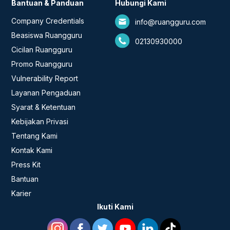
Bantuan & Panduan
Hubungi Kami
Company Credentials
info@ruangguru.com
Beasiswa Ruangguru
02130930000
Cicilan Ruangguru
Promo Ruangguru
Vulnerability Report
Layanan Pengaduan
Syarat & Ketentuan
Kebijakan Privasi
Tentang Kami
Kontak Kami
Press Kit
Bantuan
Karier
Ikuti Kami