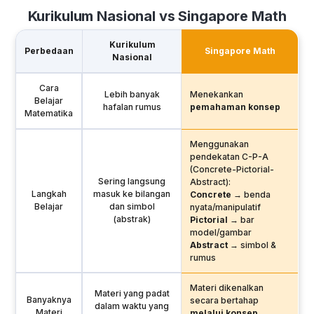
Kurikulum Nasional vs Singapore Math
Kurikulum
Perbedaan
Singapore Math
Nasional
Cara
Lebih banyak
Menekankan
Belajar
hafalan rumus
pemahaman konsep
Matematika
Menggunakan
pendekatan C-P-A
(Concrete-Pictorial-
Sering langsung
Abstract):
Langkah
masuk ke bilangan
Concrete
→ benda
Belajar
dan simbol
nyata/manipulatif
(abstrak)
Pictorial
→ bar
model/gambar
Abstract
→ simbol &
rumus
Materi dikenalkan
Materi yang padat
Banyaknya
secara bertahap
dalam waktu yang
Materi
melalui konsep