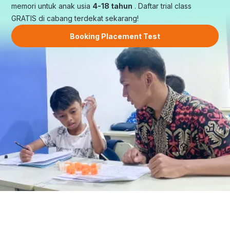
memori untuk anak usia
4-18 tahun
. Daftar trial class
GRATIS di cabang terdekat sekarang!
Booking Placement Test