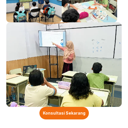
Konsultasi Sekarang