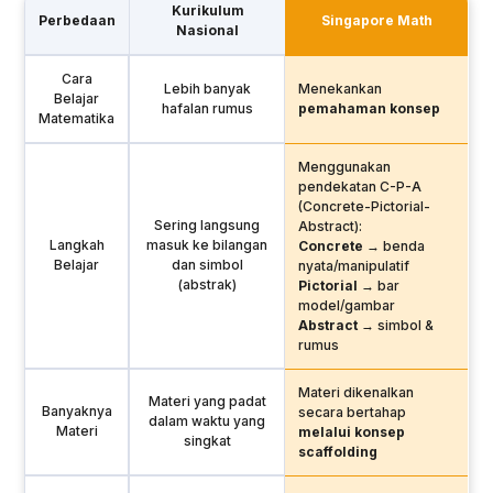
Kurikulum
Perbedaan
Singapore Math
Nasional
Cara
Lebih banyak
Menekankan
Belajar
hafalan rumus
pemahaman konsep
Matematika
Menggunakan
pendekatan C-P-A
(Concrete-Pictorial-
Sering langsung
Abstract):
Langkah
masuk ke bilangan
Concrete
→ benda
Belajar
dan simbol
nyata/manipulatif
(abstrak)
Pictorial
→ bar
model/gambar
Abstract
→ simbol &
rumus
Materi dikenalkan
Materi yang padat
Banyaknya
secara bertahap
dalam waktu yang
Materi
melalui konsep
singkat
scaffolding