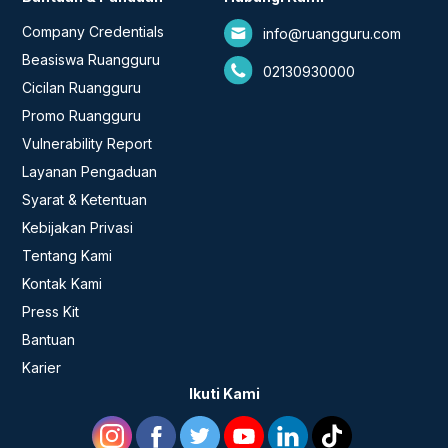
Company Credentials
info@ruangguru.com
Beasiswa Ruangguru
02130930000
Cicilan Ruangguru
Promo Ruangguru
Vulnerability Report
Layanan Pengaduan
Syarat & Ketentuan
Kebijakan Privasi
Tentang Kami
Kontak Kami
Press Kit
Bantuan
Karier
Ikuti Kami