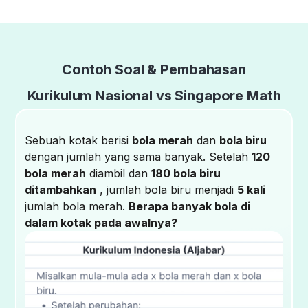
Contoh Soal & Pembahasan
Kurikulum Nasional vs Singapore Math
Sebuah kotak berisi
bola merah
dan
bola biru
dengan jumlah yang sama banyak. Setelah
120
bola merah
diambil dan
180 bola biru
ditambahkan
, jumlah bola biru menjadi
5 kali
jumlah bola merah.
Berapa banyak bola di
dalam kotak pada awalnya?