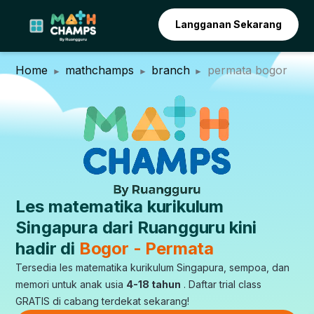
Langganan Sekarang
Home
mathchamps
branch
permata bogor
Les matematika kurikulum
Singapura dari Ruangguru kini
hadir di
Bogor - Permata
Tersedia les matematika kurikulum Singapura, sempoa, dan
memori untuk anak usia
4-18 tahun
. Daftar trial class
GRATIS di cabang terdekat sekarang!