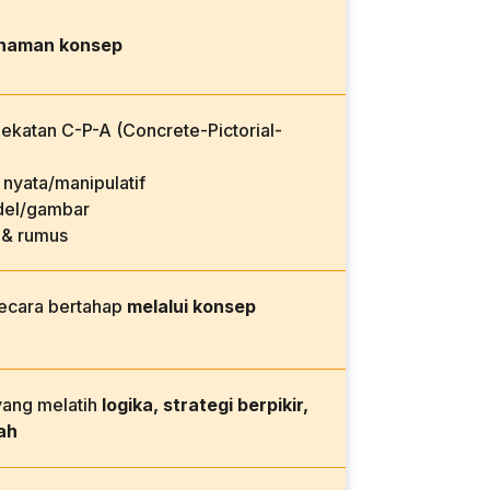
haman konsep
katan C-P-A (Concrete-Pictorial-
nyata/manipulatif
el/gambar
 & rumus
secara bertahap
melalui konsep
yang melatih
logika, strategi berpikir,
ah