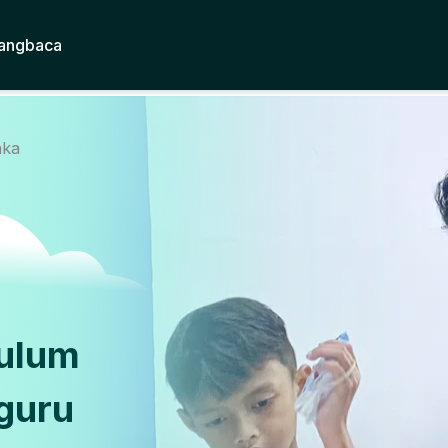
angbaca
aka
kulum
guru