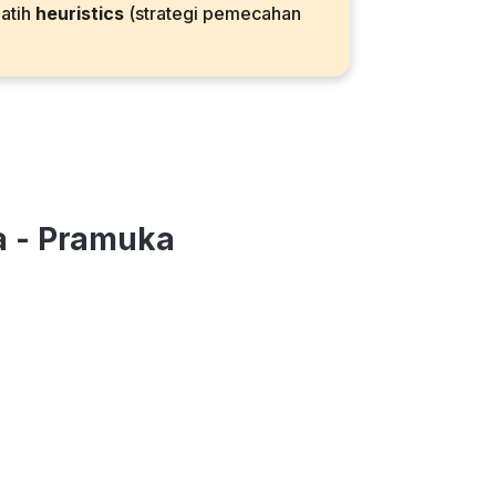
latih
heuristics
(strategi pemecahan
a - Pramuka