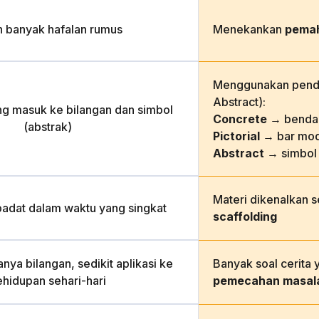
h banyak hafalan rumus
Menekankan
pema
Menggunakan pende
Abstract):
ng masuk ke bilangan dan simbol
Concrete
→ benda 
(abstrak)
Pictorial
→ bar mod
Abstract
→ simbol
Materi dikenalkan 
padat dalam waktu yang singkat
scaffolding
nya bilangan, sedikit aplikasi ke
Banyak soal cerita 
ehidupan sehari-hari
pemecahan masal