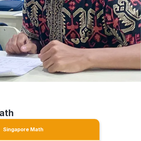
ath
Singapore Math