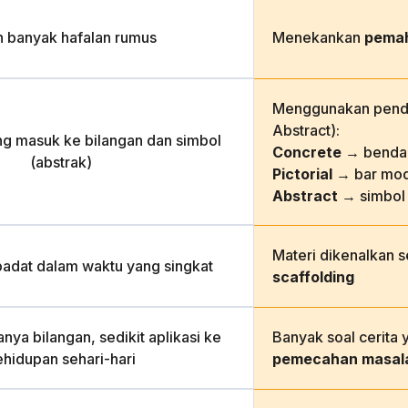
h banyak hafalan rumus
Menekankan
pema
Menggunakan pende
Abstract):
ng masuk ke bilangan dan simbol
Concrete
→ benda 
(abstrak)
Pictorial
→ bar mod
Abstract
→ simbol
Materi dikenalkan 
padat dalam waktu yang singkat
scaffolding
nya bilangan, sedikit aplikasi ke
Banyak soal cerita 
ehidupan sehari-hari
pemecahan masal