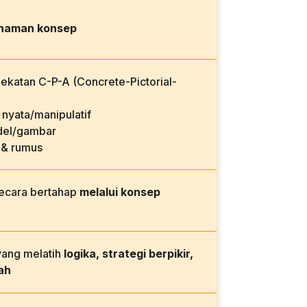
haman konsep
katan C-P-A (Concrete-Pictorial-
nyata/manipulatif
el/gambar
 & rumus
secara bertahap
melalui konsep
yang melatih
logika, strategi berpikir,
ah