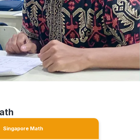
ath
Singapore Math