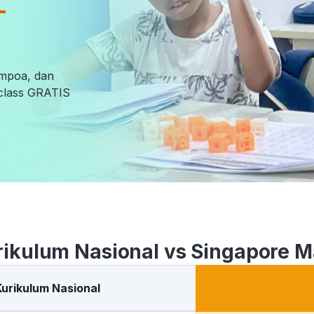
-
empoa, dan
l class GRATIS
rikulum Nasional vs Singapore M
Kurikulum Nasional