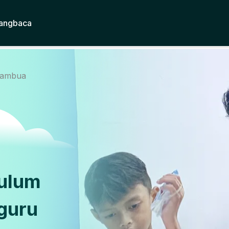
angbaca
atambua
kulum
guru