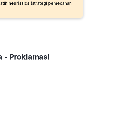
latih
heuristics
(strategi pemecahan
a - Proklamasi