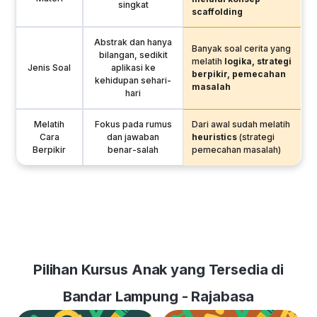
singkat
scaffolding
Abstrak dan hanya
Banyak soal cerita yang
bilangan, sedikit
melatih
logika, strategi
Jenis Soal
aplikasi ke
berpikir, pemecahan
kehidupan sehari-
masalah
hari
Melatih
Fokus pada rumus
Dari awal sudah melatih
Cara
dan jawaban
heuristics
(strategi
Berpikir
benar-salah
pemecahan masalah)
Pilihan Kursus Anak yang Tersedia di
Bandar Lampung - Rajabasa