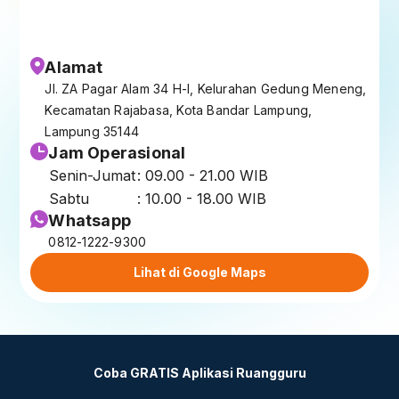
Alamat
Jl. ZA Pagar Alam 34 H-I, Kelurahan Gedung Meneng,
Kecamatan Rajabasa, Kota Bandar Lampung,
Lampung 35144
Jam Operasional
Senin-Jumat
: 09.00 - 21.00 WIB
Sabtu
: 10.00 - 18.00 WIB
Whatsapp
0812-1222-9300
Lihat di Google Maps
Coba GRATIS Aplikasi Ruangguru