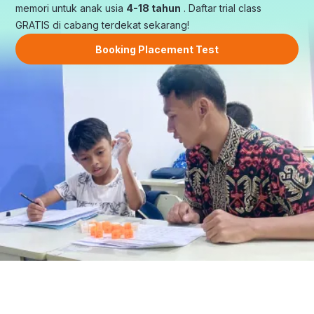
memori untuk anak usia
4-18 tahun
. Daftar trial class
GRATIS di cabang terdekat sekarang!
Booking Placement Test