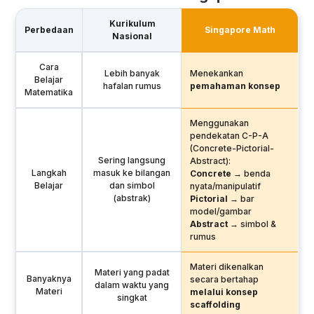
Kurikulum
Perbedaan
Singapore Math
Nasional
Cara
Lebih banyak
Menekankan
Belajar
hafalan rumus
pemahaman konsep
Matematika
Menggunakan
pendekatan C-P-A
(Concrete-Pictorial-
Sering langsung
Abstract):
Langkah
masuk ke bilangan
Concrete
→ benda
Belajar
dan simbol
nyata/manipulatif
(abstrak)
Pictorial
→ bar
model/gambar
Abstract
→ simbol &
rumus
Materi dikenalkan
Materi yang padat
Banyaknya
secara bertahap
dalam waktu yang
Materi
melalui konsep
singkat
scaffolding