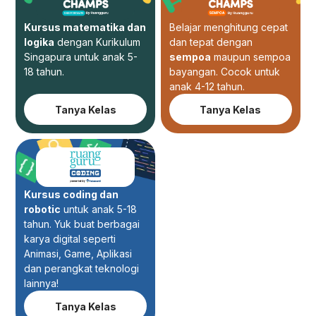
Kursus matematika dan
Belajar menghitung cepat
logika
dengan Kurikulum
dan tepat dengan
Singapura untuk anak 5-
sempoa
maupun sempoa
18 tahun.
bayangan. Cocok untuk
anak 4-12 tahun.
Tanya Kelas
Tanya Kelas
Kursus coding dan
robotic
untuk anak 5-18
tahun. Yuk buat berbagai
karya digital seperti
Animasi, Game, Aplikasi
dan perangkat teknologi
lainnya!
Tanya Kelas