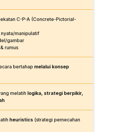
katan C-P-A (Concrete-Pictorial-
nyata/manipulatif
el/gambar
 & rumus
secara bertahap
melalui konsep
yang melatih
logika, strategi berpikir,
ah
latih
heuristics
(strategi pemecahan