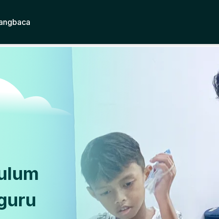
angbaca
kulum
guru