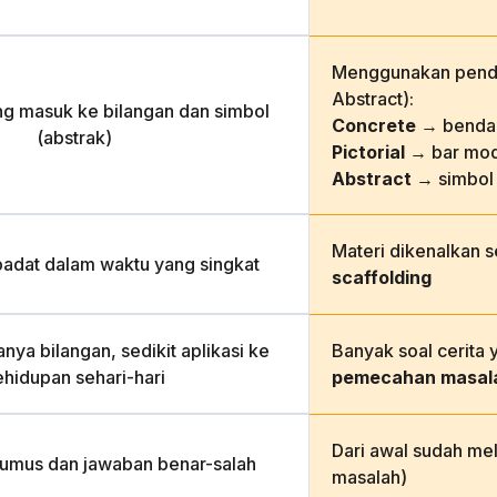
Menggunakan pende
Abstract):
ng masuk ke bilangan dan simbol
Concrete
→ benda 
(abstrak)
Pictorial
→ bar mod
Abstract
→ simbol
Materi dikenalkan 
padat dalam waktu yang singkat
scaffolding
nya bilangan, sedikit aplikasi ke
Banyak soal cerita 
ehidupan sehari-hari
pemecahan masal
Dari awal sudah me
rumus dan jawaban benar-salah
masalah)