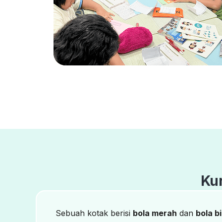
Ku
Sebuah kotak berisi
bola merah
dan
bola b