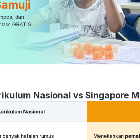
Samuji
empoa, dan
l class GRATIS
rikulum Nasional vs Singapore M
Kurikulum Nasional
h banyak hafalan rumus
Menekankan
pema