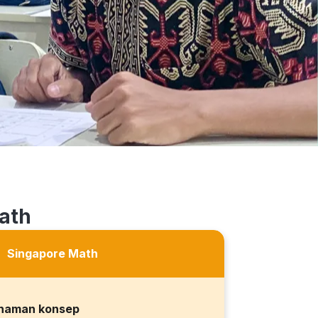
ath
Singapore Math
haman konsep