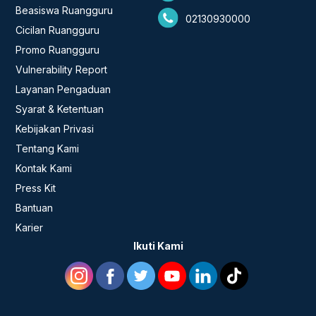
Beasiswa Ruangguru
02130930000
Cicilan Ruangguru
Promo Ruangguru
Vulnerability Report
Layanan Pengaduan
Syarat & Ketentuan
Kebijakan Privasi
Tentang Kami
Kontak Kami
Press Kit
Bantuan
Karier
Ikuti Kami