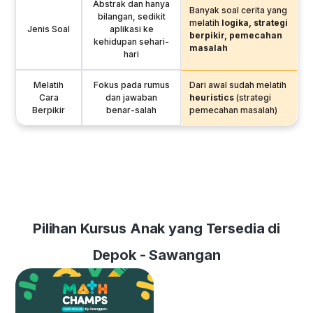
Abstrak dan hanya
Banyak soal cerita yang
bilangan, sedikit
melatih
logika, strategi
Jenis Soal
aplikasi ke
berpikir, pemecahan
kehidupan sehari-
masalah
hari
Melatih
Fokus pada rumus
Dari awal sudah melatih
Cara
dan jawaban
heuristics
(strategi
Berpikir
benar-salah
pemecahan masalah)
Pilihan Kursus Anak yang Tersedia di
Depok - Sawangan