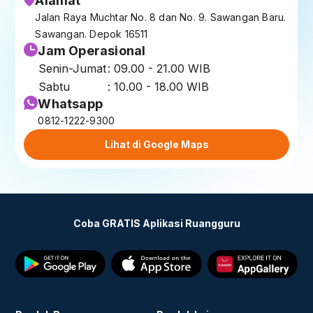
Alamat
Jalan Raya Muchtar No. 8 dan No. 9. Sawangan Baru.
Sawangan. Depok 16511
Jam Operasional
Senin-Jumat
: 09.00 - 21.00 WIB
Sabtu
: 10.00 - 18.00 WIB
Whatsapp
0812-1222-9300
Lihat di Google Maps
Coba GRATIS Aplikasi Ruangguru