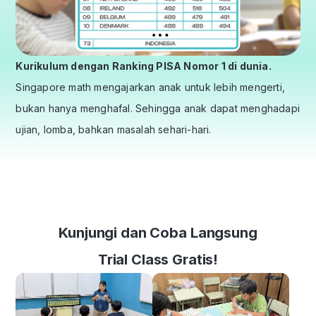
Kurikulum dengan Ranking PISA Nomor 1 di dunia.
Singapore math mengajarkan anak untuk lebih mengerti,
bukan hanya menghafal. Sehingga anak dapat menghadapi
ujian, lomba, bahkan masalah sehari-hari.
Kunjungi dan Coba Langsung
Trial Class Gratis!