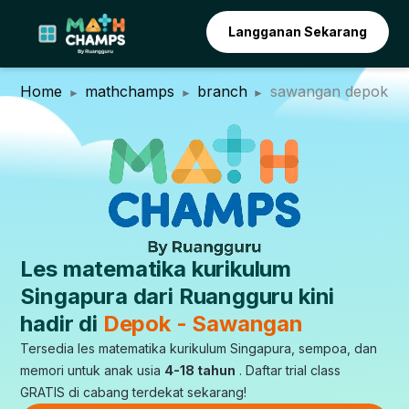
Langganan Sekarang
Home
mathchamps
branch
sawangan depok
Les matematika kurikulum
Singapura dari Ruangguru kini
hadir di
Depok - Sawangan
Tersedia les matematika kurikulum Singapura, sempoa, dan
memori untuk anak usia
4-18 tahun
. Daftar trial class
GRATIS di cabang terdekat sekarang!